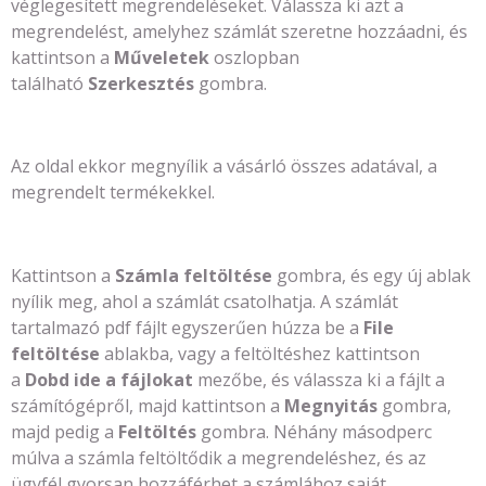
véglegesített megrendeléseket. Válassza ki azt a
megrendelést, amelyhez számlát szeretne hozzáadni, és
kattintson a
Műveletek
oszlopban
található
Szerkesztés
gombra.
Az oldal ekkor megnyílik a vásárló összes adatával, a
megrendelt termékekkel.
Kattintson a
Számla feltöltése
gombra, és egy új ablak
nyílik meg, ahol a számlát csatolhatja. A számlát
tartalmazó pdf fájlt egyszerűen húzza be a
File
feltöltése
ablakba, vagy a feltöltéshez kattintson
a
Dobd ide a fájlokat
mezőbe, és válassza ki a fájlt a
számítógépről, majd kattintson a
Megnyitás
gombra,
majd pedig a
Feltöltés
gombra. Néhány másodperc
múlva a számla feltöltődik a megrendeléshez, és az
ügyfél gyorsan hozzáférhet a számlához saját