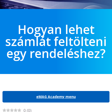
Hogyan lehet
számlát feltölteni
egy rendeléshez?
eMAG Academy menu
0
(
0
)