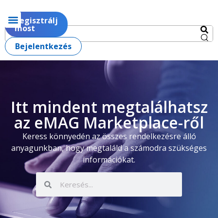
Regisztrálj
most
Bejelentkezés
Itt mindent megtalálhatsz
az eMAG Marketplace-ről
Keress könnyedén az összes rendelkezésre álló
anyagunkban, hogy megtaláld a számodra szükséges
információkat.