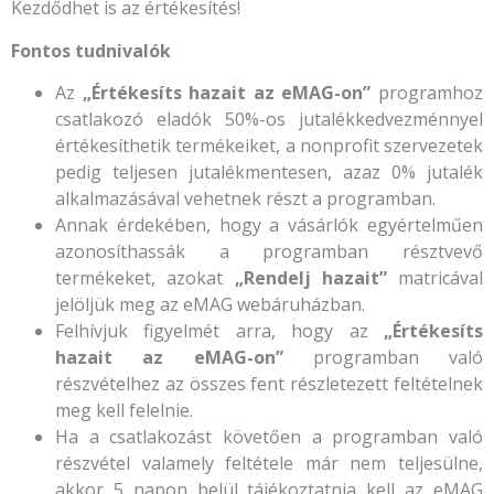
Kezdődhet is az értékesítés!
Fontos tudnivalók
Az
„Értékesíts hazait az eMAG-on”
programhoz
csatlakozó eladók 50%-os jutalékkedvezménnyel
értékesíthetik termékeiket, a nonprofit szervezetek
pedig teljesen jutalékmentesen, azaz 0% jutalék
alkalmazásával vehetnek részt a programban.
Annak érdekében, hogy a vásárlók egyértelműen
azonosíthassák a programban résztvevő
termékeket, azokat
„Rendelj hazait”
matricával
jelöljük meg az eMAG webáruházban.
Felhívjuk figyelmét arra, hogy az
„Értékesíts
hazait az eMAG-on”
programban való
részvételhez az összes fent részletezett feltételnek
meg kell felelnie.
Ha a csatlakozást követően a programban való
részvétel valamely feltétele már nem teljesülne,
akkor 5 napon belül tájékoztatnia kell az eMAG