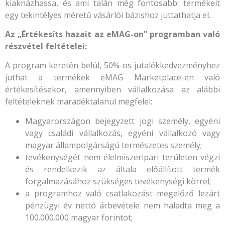
kiaknázhassa, és ami talán még fontosabb: termékeit
egy tekintélyes méretű vásárlói bázishoz juttathatja el.
Az „Értékesíts hazait az eMAG-on” programban való
részvétel feltételei:
A program keretén belül, 50%-os jutalékkedvezményhez
juthat a termékek eMAG Marketplace-en való
értékesítésekor, amennyiben vállalkozása az alábbi
feltételeknek maradéktalanul megfelel:
Magyarországon bejegyzett jogi személy, egyéni
vagy családi vállalkozás, egyéni vállalkozó vagy
magyar állampolgárságú természetes személy;
tevékenységét nem élelmiszeripari területen végzi
és rendelkezik az általa előállított termék
forgalmazásához szükséges tevékenységi körrel;
a programhoz való csatlakozást megelőző lezárt
pénzügyi év nettó árbevétele nem haladta meg a
100.000.000 magyar forintot;