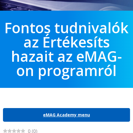
Fontos tudnivalók
az Értékesíts
hazait az eMAG-
on programról
eMAG Academy menu
0
(
0
)