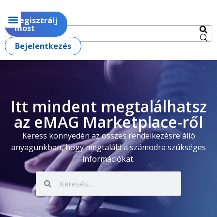
Regisztrálj
most
Bejelentkezés
Itt mindent megtalálhatsz
az eMAG Marketplace-ről
Keress könnyedén az összes rendelkezésre álló
anyagunkban, hogy megtaláld a számodra szükséges
információkat.