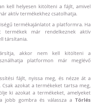
ell helyesen kitölteni a fájlt, amivel
ár aktív termékekhez csatolhatja.
yiségű termékajánlatot a platformra. Ha
t termékek már rendelkeznek aktív
l társítania.
rsítja, akkor nem kell kitölteni a
asználhatja platformon már meglévő
ssítési fájlt, nyissa meg, és nézze át a
t. Csak azokat a termékeket tartsa meg,
lölje ki azokat a termékeket, amelyeket
n a jobb gombra és válassza a
Törlés