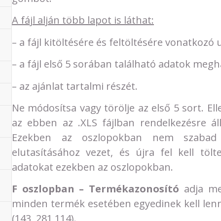
A fájl alján több lapot is láthat:
– a fájl kitöltésére és feltöltésére vonatkozó 
– a fájl első 5 sorában található adatok meg
– az ajánlat tartalmi részét.
Ne módosítsa vagy törölje az első 5 sort. E
az ebben az .XLS fájlban rendelkezésre ál
Ezekben az oszlopokban nem szabad v
elutasításához vezet, és újra fel kell töl
adatokat ezekben az oszlopokban.
F oszlopban – Termékazonosító
adja me
minden termék esetében egyedinek kell lenn
(143, 281,114).