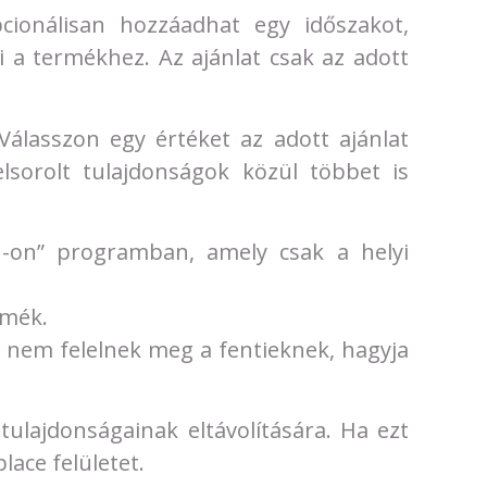
ionálisan hozzáadhat egy időszakot,
 a termékhez. Az ajánlat csak az adott
álasszon egy értéket az adott ajánlat
elsorolt tulajdonságok közül többet is
G-on” programban, amely csak a helyi
rmék.
k nem felelnek meg a fentieknek, hagyja
ulajdonságainak eltávolítására. Ha ezt
lace felületet.