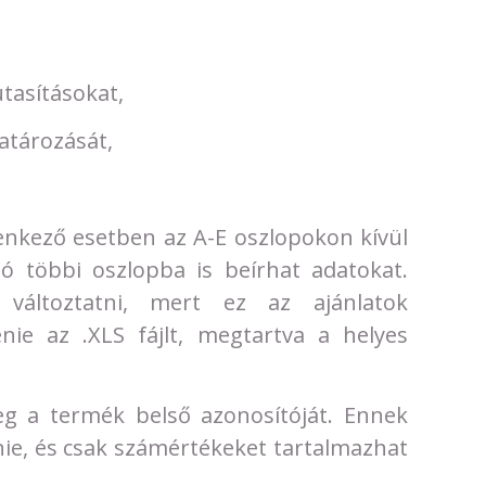
utasításokat,
határozását,
llenkező esetben az A-E oszlopokon kívül
ló többi oszlopba is beírhat adatokat.
áltoztatni, mert ez az ajánlatok
tenie az .XLS fájlt, megtartva a helyes
g a termék belső azonosítóját. Ennek
ie, és csak számértékeket tartalmazhat