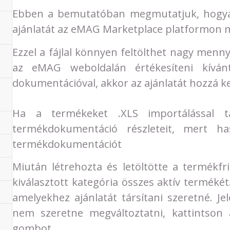
Ebben a bemutatóban megmutatjuk, hogyan k
ajánlatát az eMAG Marketplace platformon m
Ezzel a fájlal könnyen feltölthet nagy menn
az eMAG weboldalán értékesíteni kíván
dokumentációval, akkor az ajánlatát hozzá kel
Ha a termékeket .XLS importálással tá
termékdokumentáció részleteit, mert h
termékdokumentációt
Miután létrehozta és letöltötte a termékfri
kiválasztott kategória összes aktív terméké
amelyekhez ajánlatát társítani szeretné. Je
nem szeretne megváltoztatni, kattintso
gombot.