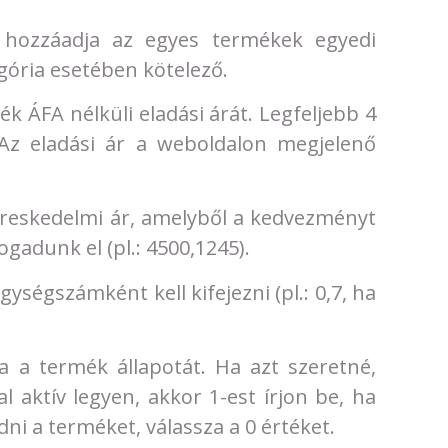
hozzáadja az egyes termékek egyedi
ória esetében kötelező.
ék ÁFA nélküli eladási árát. Legfeljebb 4
. Az eladási ár a weboldalon megjelenő
kereskedelmi ár, amelyből a kedvezményt
ogadunk el (pl.: 4500,1245).
ységszámként kell kifejezni (pl.: 0,7, ha
a a termék állapotát. Ha azt szeretné,
l aktív legyen, akkor 1-est írjon be, ha
i a terméket, válassza a 0 értéket.