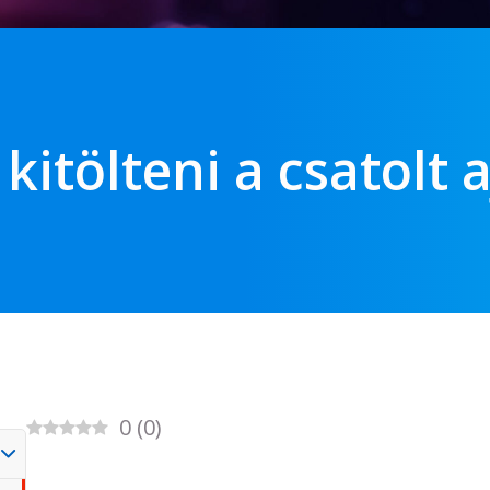
kitölteni a csatolt aj
0
(
0
)