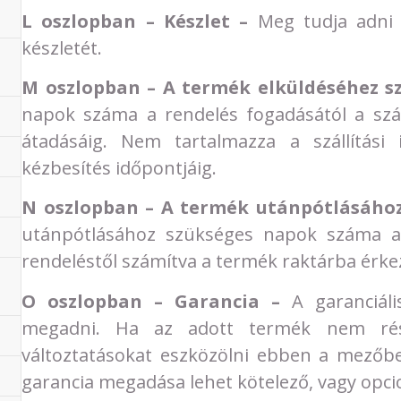
L oszlopban – Készlet –
Meg tudja adni 
készletét.
M oszlopban – A termék elküldéséhez s
napok száma a rendelés fogadásától a szállí
átadásáig. Nem tartalmazza a szállítási 
kézbesítés időpontjáig.
N oszlopban – A termék utánpótlásáho
utánpótlásához szükséges napok száma a 
rendeléstől számítva a termék raktárba érke
O oszlopban – Garancia –
A garanciáli
megadni. Ha az adott termék nem rész
változtatásokat eszközölni ebben a mezőbe
garancia megadása lehet kötelező, vagy opcio