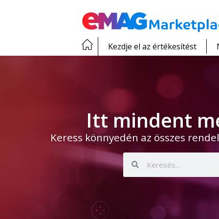
Kezdje el az értékesítést
Itt mindent m
Keress könnyedén az összes rendel