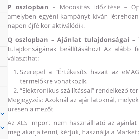
P oszlopban
– Módosítás időzítése – Opc
amelyben egyéni kampányt kíván létrehozni
napon éjfélkor aktiválódik.
Q oszlopban – Ajánlat tulajdonságai –
V
tulajdonságának beállításához! Az alább f
választhat:
Szerepel a “Értékesíts hazait az eMA
termelőkre vonatkozik.
“Elektronikus szállítással” rendelkező te
Megjegyzés: Azoknál az ajánlatoknál, melye
üresen a mezőt!
Az XLS import nem használható az ajánlat t
meg akarja tenni, kérjük, használja a Marketp