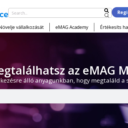
Regi
Növelje vállalkozását
eMAG Academy
Értékesíts ha
egtalálhatsz az eMAG M
kezésre álló anyagunkban, hogy megtaláld a