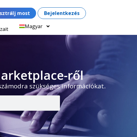
sztrálj most
Bejelentkezés
Magyar
zait
arketplace-ről
 számodra szükséges információkat.