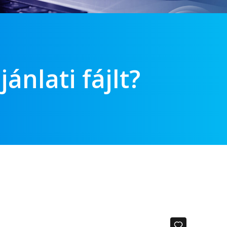
ánlati fájlt?