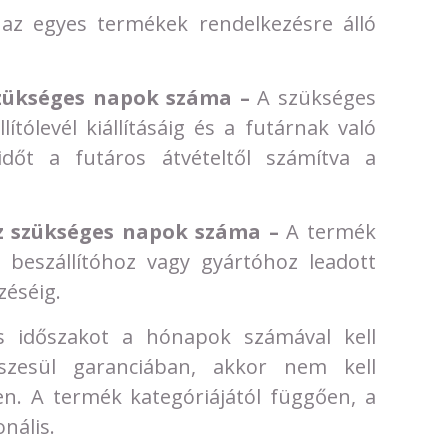
az egyes termékek rendelkezésre álló
zükséges napok száma –
A szükséges
tólevél kiállításáig és a futárnak való
időt a futáros átvételtől számítva a
z szükséges napok száma –
A termék
beszállítóhoz vagy gyártóhoz leadott
zéséig.
s időszakot a hónapok számával kell
esül garanciában, akkor nem kell
n. A termék kategóriájától függően, a
nális.