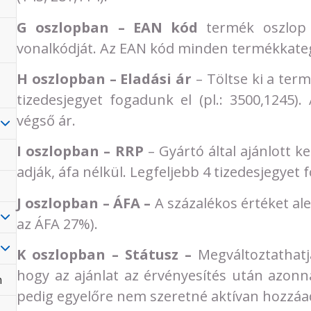
G oszlopban – EAN kód
termék oszlop 
vonalkódját. Az EAN kód minden termékkateg
H oszlopban – Eladási ár
– Töltse ki a term
tizedesjegyet fogadunk el (pl.: 3500,1245)
végső ár.
I oszlopban – RRP
– Gyártó által ajánlott 
adják, áfa nélkül. Legfeljebb 4 tizedesjegyet f
J oszlopban – ÁFA –
A százalékos értéket aleg
az ÁFA 27%).
K oszlopban – Státusz –
Megváltoztathatj
hogy az ajánlat az érvényesítés után azonna
n
pedig egyelőre nem szeretné aktívan hozzáadn