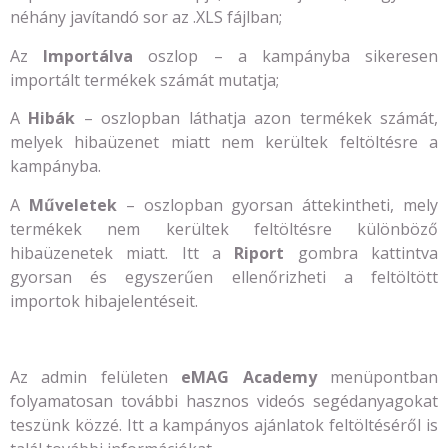
néhány javítandó sor az .XLS fájlban;
Az
Importálva
oszlop – a kampányba sikeresen
importált termékek számát mutatja;
A
Hibák
– oszlopban láthatja azon termékek számát,
melyek hibaüzenet miatt nem kerültek feltöltésre a
kampányba.
A
Műveletek
– oszlopban gyorsan áttekintheti, mely
termékek nem kerültek feltöltésre különböző
hibaüzenetek miatt. Itt a
Riport
gombra kattintva
gyorsan és egyszerűen ellenőrizheti a feltöltött
importok hibajelentéseit.
Az admin felületen
eMAG Academy
menüpontban
folyamatosan további hasznos videós segédanyagokat
teszünk közzé. Itt a kampányos ajánlatok feltöltéséről is