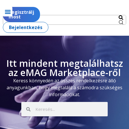
Regisztrálj
most
Bejelentkezés
Itt mindent megtalálhatsz
az eMAG Marketplace-ről
Keress könnyedén az összes rendelkezésre álló
anyagunkban, hogy megtaláld a számodra szükséges
információkat.