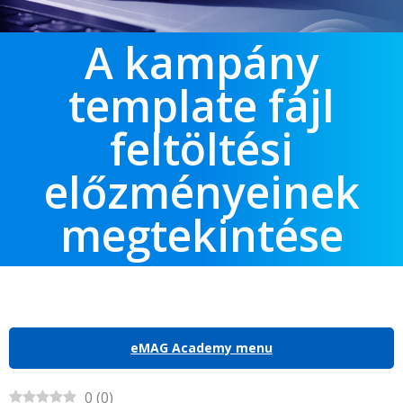
A kampány
template fájl
feltöltési
előzményeinek
megtekintése
eMAG Academy menu
0
(
0
)