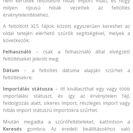
nem kerültek feltöltésre hibás import miatt, és hogy
milyen típusú hibák vezettek az feltöltés
érvénytelenítéséhez.
A feltöltött XLS fájlok között egyszerűen kereshet az
oldal tetején elérhető szűrők segítségével, melyek a
következők:
Felhasználó
– csak a felhasználó által elvégzett
feltöltéseket jeleníti meg;
Dátum
– a feltöltés dátuma alapján szűrhet a
feltöltésekre;
Importálás státusza
– itt kiválaszthat egy vagy több
importálási státuszt, és így az érvénytelen fájl,
feldolgozás alatt, sikeres import, részleges import vagy
hibás import státuszú importokra szűrhet.
Miután megadta a szűrőfeltételeket, kattintson a
Keresés
gombra. Az eredeti beállításokhoz való