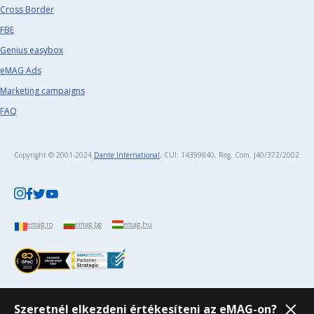
Cross Border
FBE
Genius easybox
eMAG Ads
Marketing campaigns
FAQ
Copyright © 2001-2024
Dante International
, CUI: 14399840, Reg. Com. J40/372/2002​
emag.ro
emag.bg
emag.hu
Szeretnél elkezdeni értékesíteni az eMAG-on?