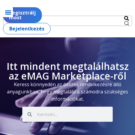
Regisztrálj
most
Bejelentkezés
Itt mindent megtalálhatsz
az eMAG Marketplace-ről
Keress könnyedén az összes rendelkezésre álló
anyagunkban, hogy megtaláld a számodra szükséges
információkat.