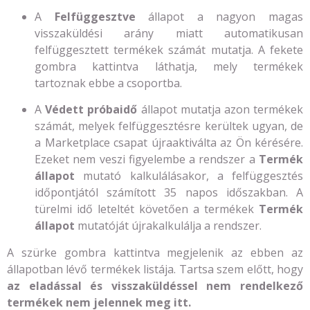
A
Felfüggesztve
állapot a nagyon magas
visszaküldési arány miatt automatikusan
felfüggesztett termékek számát mutatja. A fekete
gombra kattintva láthatja, mely termékek
tartoznak ebbe a csoportba.
A
Védett próbaidő
állapot mutatja azon termékek
számát, melyek felfüggesztésre kerültek ugyan, de
a Marketplace csapat újraaktiválta az Ön kérésére.
Ezeket nem veszi figyelembe a rendszer a
Termék
állapot
mutató kalkulálásakor, a felfüggesztés
időpontjától számított 35 napos időszakban. A
türelmi idő leteltét követően a termékek
Termék
állapot
mutatóját újrakalkulálja a rendszer.
A szürke gombra kattintva megjelenik az ebben az
állapotban lévő termékek listája. Tartsa szem előtt, hogy
az eladással és visszaküldéssel nem rendelkező
termékek nem jelennek meg itt.