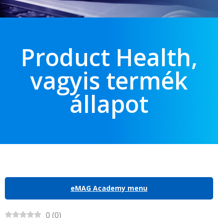
Product Health,
vagyis termék
állapot
eMAG Academy menu
0
(
0
)