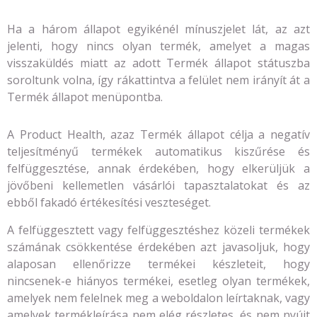
Ha a három állapot egyikénél mínuszjelet lát, az azt
jelenti, hogy nincs olyan termék, amelyet a magas
visszaküldés miatt az adott Termék állapot státuszba
soroltunk volna, így rákattintva a felület nem irányít át a
Termék állapot menüpontba.
A Product Health, azaz Termék állapot célja a negatív
teljesítményű termékek automatikus kiszűrése és
felfüggesztése, annak érdekében, hogy elkerüljük a
jövőbeni kellemetlen vásárlói tapasztalatokat és az
ebből fakadó értékesítési veszteséget.
A felfüggesztett vagy felfüggesztéshez közeli termékek
számának csökkentése érdekében azt javasoljuk, hogy
alaposan ellenőrizze termékei készleteit, hogy
nincsenek-e hiányos termékei, esetleg olyan termékek,
amelyek nem felelnek meg a weboldalon leírtaknak, vagy
amelyek termékleírása nem elég részletes, és nem nyújt