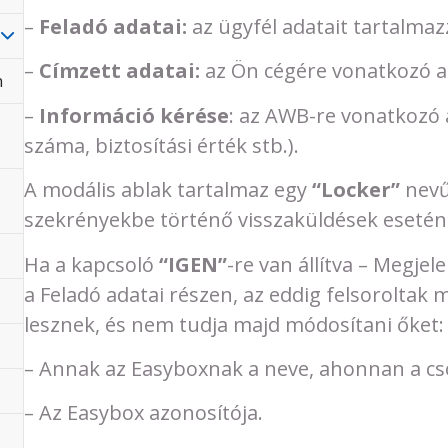
–
Feladó adatai:
az ügyfél adatait tartalmaz
–
Címzett adatai:
az Ön cégére vonatkozó a
n
–
Információ kérése
: az AWB-re vonatkozó
száma, biztosítási érték stb.).
A modális ablak tartalmaz egy
“Locker”
nevű
szekrényekbe történő visszaküldések esetén 
Ha a kapcsoló
“IGEN”
-re van állítva – Megjel
a Feladó adatai részen, az eddig felsoroltak 
lesznek, és nem tudja majd módosítani őket:
– Annak az Easyboxnak a neve, ahonnan a cs
– Az Easybox azonosítója.