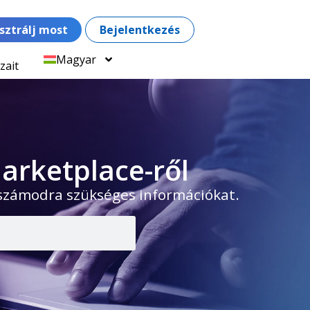
sztrálj most
Bejelentkezés
Magyar
zait
arketplace-ről
 számodra szükséges információkat.