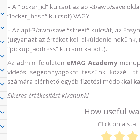
– A “locker_id” kulcsot az api-3/awb/save old
“locker_hash” kulcsot) VAGY
– Az api-3/awb/save “street” kulcsát, az Eas
(ugyanazt az értéket kell elküldenie nekünk,
“pickup_address” kulcson kapott).
Az admin felületen
eMAG Academy
menüp
videós segédanyagokat teszünk közzé. Itt 
számára elérhető egyéb fizetési módokkal ka
Sikeres értékesítést kívánunk!
How useful was
Click on a star 