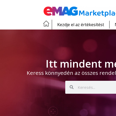
Kezdje el az értékesítést
Itt mindent m
Keress könnyedén az összes rendel