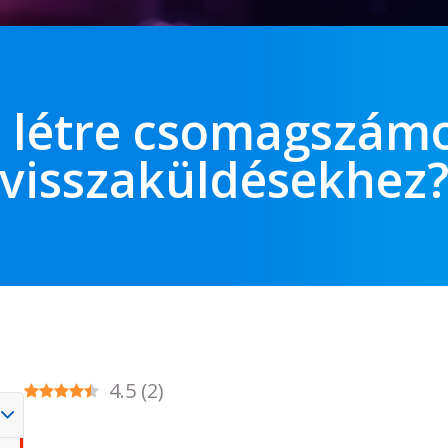
 létre csomagszámo
visszaküldésekhez
4.5
(
2
)