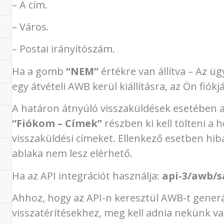
– A cím.
– Város.
– Postai irányítószám.
Ha a gomb
“NEM”
értékre van állítva – Az ü
egy átvételi AWB kerül kiállításra, az Ön fiókj
A határon átnyúló visszaküldések esetében a
“Fiókom – Címek”
részben ki kell tölteni a h
visszaküldési címeket. Ellenkező esetben hi
ablaka nem lesz elérhető.
Ha az API integrációt használja:
api-3/awb/s
Ahhoz, hogy az API-n keresztül AWB-t gene
visszatérítésekhez, meg kell adnia nekünk va