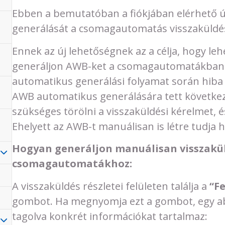
Ebben a bemutatóban a fiókjában elérhető új
generálását a csomagautomatás visszaküldé
Ennek az új lehetőségnek az a célja, hogy le
generáljon AWB-ket a csomagautomatákban e
automatikus generálási folyamat során hiba 
AWB automatikus generálására tett következ
szükséges törölni a visszaküldési kérelmet, 
Ehelyett az AWB-t manuálisan is létre tudja h
Hogyan generáljon manuálisan visszakül
csomagautomatákhoz:
A visszaküldés részletei felületen találja a
“F
gombot. Ha megnyomja ezt a gombot, egy ab
tagolva konkrét információkat tartalmaz: