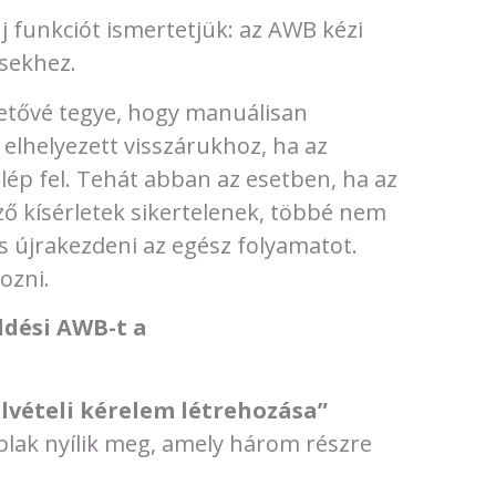
 funkciót ismertetjük: az AWB kézi
sekhez.
hetővé tegye, hogy manuálisan
lhelyezett visszárukhoz, ha az
lép fel. Tehát abban az esetben, ha az
ő kísérletek sikertelenek, többé nem
és újrakezdeni az egész folyamatot.
ozni.
dési AWB-t a
elvételi kérelem létrehozása”
lak nyílik meg, amely három részre