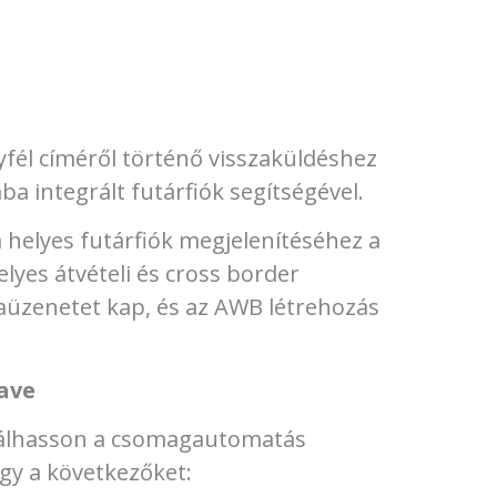
gyfél címéről történő visszaküldéshez
ába integrált futárfiók segítségével.
 helyes futárfiók megjelenítéséhez a
elyes átvételi és cross border
baüzenetet kap, és az AWB létrehozás
ave
rálhasson a csomagautomatás
gy a következőket: