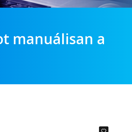
t manuálisan a
?