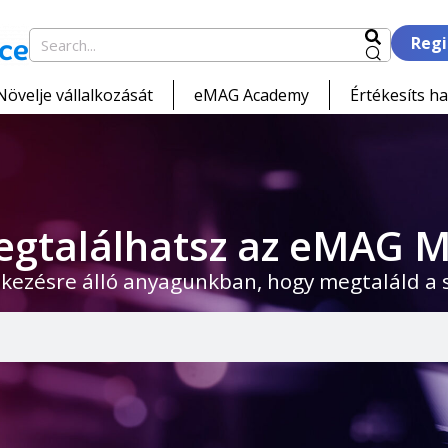
Regi
Növelje vállalkozását
eMAG Academy
Értékesíts ha
egtalálhatsz az eMAG M
kezésre álló anyagunkban, hogy megtaláld a