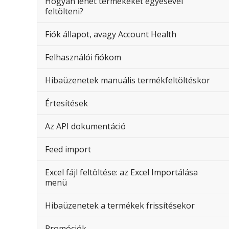
Hogyan lehet termékeket egyesével
feltölteni?
Fiók állapot, avagy Account Health
Felhasználói fiókom
Hibaüzenetek manuális termékfeltöltéskor
Értesítések
Az API dokumentáció
Feed import
Excel fájl feltöltése: az Excel Importálása
menü
Hibaüzenetek a termékek frissítésekor
Promóciók