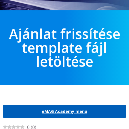
Ajánlat frissítése
template fájl
letöltése
eMAG Academy menu
0
(
0
)