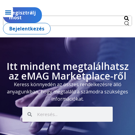
Regisztrálj
most
Bejelentkezés
Itt mindent megtalálhatsz
az eMAG Marketplace-ről
Keress könnyedén az összes rendelkezésre álló
anyagunkban, hogy megtaláld a számodra szükséges
információkat.