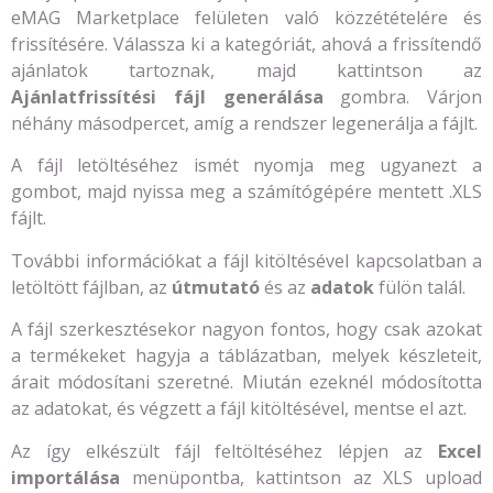
eMAG Marketplace felületen való közzétételére és
frissítésére. Válassza ki a kategóriát, ahová a frissítendő
ajánlatok tartoznak, majd kattintson az
Ajánlatfrissítési fájl generálása
gombra. Várjon
néhány másodpercet, amíg a rendszer legenerálja a fájlt.
A fájl letöltéséhez ismét nyomja meg ugyanezt a
gombot, majd nyissa meg a számítógépére mentett .XLS
fájlt.
További információkat a fájl kitöltésével kapcsolatban a
letöltött fájlban, az
útmutató
és az
adatok
fülön talál.
A fájl szerkesztésekor nagyon fontos, hogy csak azokat
a termékeket hagyja a táblázatban, melyek készleteit,
árait módosítani szeretné. Miután ezeknél módosította
az adatokat, és végzett a fájl kitöltésével, mentse el azt.
Az így elkészült fájl feltöltéséhez lépjen az
Excel
importálása
menüpontba, kattintson az XLS upload