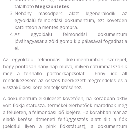
található
Megszüntetés
Néhány másodperc alatt legenerálódik az
egyoldalú felmondási dokumentum, ezt követően
kattintson a mentés gombra.
Az egyoldalú felmondási dokumentum
jóváhagyását a zöld gomb kipipálásával fogadhatja
el.
Az egyoldalú felmondási dokumentumban szerepel,
hogy pontosan hány nap múlva, milyen dátummal szűnik
meg a fennálló partnerkapcsolat. Ennyi idő áll
rendelkezésére az összes beérkezett megrendelés és a
visszaküldési kérelem teljesítéséhez.
A dokumentum elküldését követően, ha korábban aktív
volt fiókja státusza, termékei elérhetőek maradnak még
a felületen, a felmondási idő idejére. Ha korábban már az
eladó kérése átmeneti felfüggesztés alatt állt a fiók
(például ilyen a pink fiókstátusz), a dokumentum