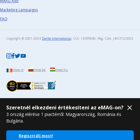
eMAG Ads
Marketing campaigns
FAQ
Copyright © 2001-2024
Dante International
, CUI: 14399840, Reg. Com. J40/372/2002​
emag.ro
emag.bg
emag.hu
Szeretnél elkezdeni értékesíteni az eMAG-on?
3 ország elérése 1 piactérről: Magyarország, Románia és
Bulgária.
Regisztrálj most!