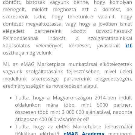
döntött, biztosak vagyunk benne, hogy komolyan
mérlegelt, mielőtt meghozta ezt a döntést, de
szeretnénk tudni, hogy tehetünk-e valamit, hogy
döntését megváltoztassa, vagy hogy a jövőben ismét
elégedett partnereink között üdvözülhessük?
Felmondásának indokát, a szolgáltatásainkkal
kapcsolatos véleményét, kérdéseit, javaslatait
itt
oszthatja meg velünk.
Mi, az eMAG Marketplace munkatársai elkötelezettek
vagyunk szolgáltatásaink fejlesztésében, mivel üzleti
modellünk sikeressége partnereink elégedettségén,
eredményességén és növekedésén alapul.
Tudta, hogy a Magyarországon 2014-ben indult
oldalunkon mára több, mint 5000 partner,
összesen több mint 3 000 000 ajánlatával, naponta
átlagosan 400 000 vásárlót ér el?
Tudta, hogy az eMAG Marketplace felhasználói
fiókjában elérhető
eMAG Academy
menüpont