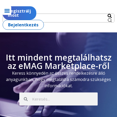
Regisztrálj
most
Bejelentkezés
Itt mindent megtalálhatsz
az eMAG Marketplace-ről
Keress könnyedén az összes rendelkezésre álló
anyagunkban, hogy megtaláld a számodra szükséges
információkat.