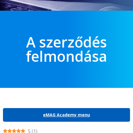
A szerződés
felmondása
eMAG Academy menu
5
(
1
)