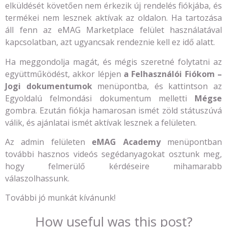
elküldését követően nem érkezik új rendelés fiókjába, és
termékei nem lesznek aktívak az oldalon. Ha tartozása
áll fenn az eMAG Marketplace felület használatával
kapcsolatban, azt ugyancsak rendeznie kell ez idő alatt.
Ha meggondolja magát, és mégis szeretné folytatni az
együttműködést, akkor lépjen
a Felhasználói Fiókom –
Jogi dokumentumok
menüpontba, és kattintson az
Egyoldalú felmondási dokumentum melletti
Mégse
gombra. Ezután fiókja hamarosan ismét zöld státuszúvá
válik, és ajánlatai ismét aktívak lesznek a felületen.
Az admin felületen
eMAG Academy
menüpontban
további hasznos videós segédanyagokat osztunk meg,
hogy felmerülő kérdéseire mihamarabb
válaszolhassunk.
További jó munkát kívánunk!
How useful was this post?