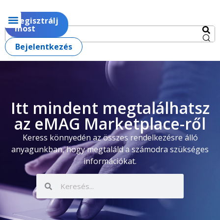
Regisztrálj
most
Bejelentkezés
Itt mindent megtalálhatsz
az eMAG Marketplace-ről
Keress könnyedén az összes rendelkezésre álló
anyagunkban, hogy megtaláld a számodra szükséges
információkat.