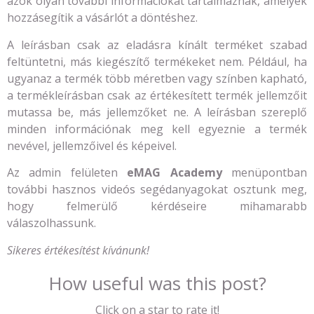
azok olyan további információkat tartalmaznak, amelyek
hozzásegítik a vásárlót a döntéshez.
A leírásban csak az eladásra kínált terméket szabad
feltüntetni, más kiegészítő termékeket nem. Például, ha
ugyanaz a termék több méretben vagy színben kapható,
a termékleírásban csak az értékesített termék jellemzőit
mutassa be, más jellemzőket ne. A leírásban szereplő
minden információnak meg kell egyeznie a termék
nevével, jellemzőivel és képeivel.
Az admin felületen
eMAG Academy
menüpontban
további hasznos videós segédanyagokat osztunk meg,
hogy felmerülő kérdéseire mihamarabb
válaszolhassunk.
Sikeres értékesítést kívánunk!
How useful was this post?
Click on a star to rate it!