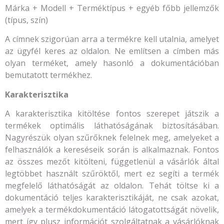
Márka + Modell + Terméktípus + egyéb főbb jellemzők
(típus, szín)
A címnek szigorúan arra a termékre kell utalnia, amelyet
az ügyfél keres az oldalon. Ne említsen a címben más
olyan terméket, amely hasonló a dokumentációban
bemutatott termékhez.
Karakterisztika
A karakterisztika kitöltése fontos szerepet játszik a
termékek optimális láthatóságának biztosításában.
Nagyrészük olyan szűrőknek felelnek meg, amelyeket a
felhasználók a kereséseik során is alkalmaznak. Fontos
az összes mezőt kitölteni, függetlenül a vásárlók által
legtöbbet használt szűröktől, mert ez segíti a termék
megfelelő láthatóságát az oldalon. Tehát töltse ki a
dokumentáció teljes karakterisztikáját, ne csak azokat,
amelyek a termékdokumentáció látogatottságát növelik,
mert így plusz információt szolgáltatnak a vásárlóknak