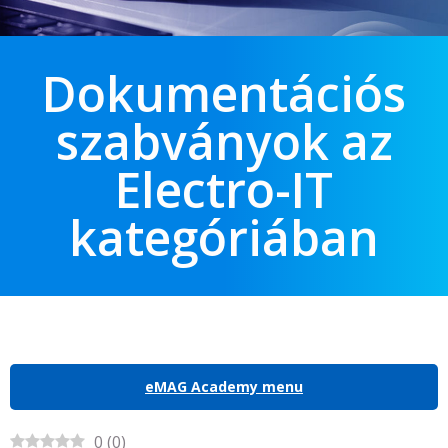
Dokumentációs
szabványok az
Electro-IT
kategóriában
eMAG Academy menu
0
(
0
)