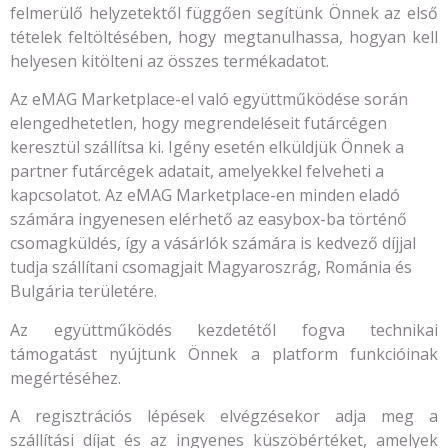
felmerülő helyzetektől függően segítünk Önnek az első
tételek feltöltésében, hogy megtanulhassa, hogyan kell
helyesen kitölteni az összes termékadatot.
Az eMAG Marketplace-el való együttműködése során
elengedhetetlen, hogy megrendeléseit futárcégen
keresztül szállítsa ki. Igény esetén elküldjük Önnek a
partner futárcégek adatait, amelyekkel felveheti a
kapcsolatot. Az eMAG Marketplace-en minden eladó
számára ingyenesen elérhető az easybox-ba történő
csomagküldés, így a vásárlók számára is kedvező díjjal
tudja szállítani csomagjait Magyaroszrág, Románia és
Bulgária területére.
Az együttműködés kezdetétől fogva technikai
támogatást nyújtunk Önnek a platform funkcióinak
megértéséhez.
A regisztrációs lépések elvégzésekor adja meg a
szállítási díjat és az ingyenes küszöbértéket, amelyek