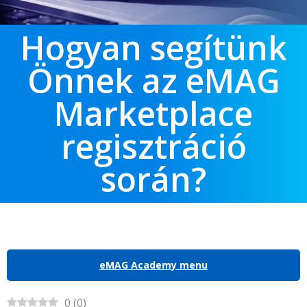
Hogyan segítünk
Önnek az eMAG
Marketplace
regisztráció
során?
eMAG Academy menu
0
(
0
)