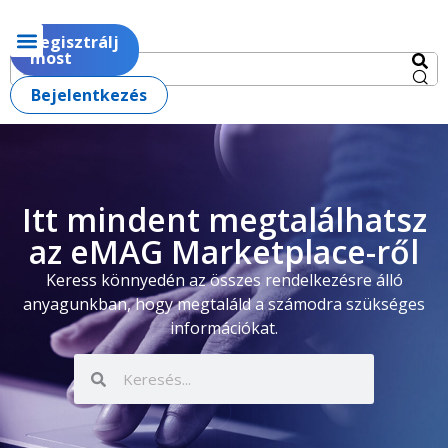
Regisztrálj
most
Bejelentkezés
Itt mindent megtalálhatsz
az eMAG Marketplace-ről
Keress könnyedén az összes rendelkezésre álló
anyagunkban, hogy megtaláld a számodra szükséges
információkat.