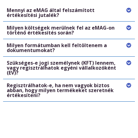
Mennyi az eMAG által felszámított
értékesítési jutalék?
Milyen költségek merülnek fel az eMAG-on
történő értékesítés során?
Milyen formátumban kell feltöltenem a
dokumentumokat?
Szükséges-e jogi személynek (KFT) lennem,
vagy regisztrálhatok egyéni vállalkozóként
(EV)?
Regisztrálhatok-e, ha nem vagyok biztos
abban, hogy milyen termékeket szeretnék
értékesíteni?