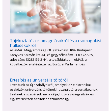
Tájékoztató a csomagolásokról és a csomagolási
hulladékokról
Az eMAG Magyarország Kft., (székhely: 1097 Budapest,
Könyves Kálmán krt. 34.; cégjegyzékszám: 01-09-727285,
adószám: 13282156-2-44), a továbbiakban: eMAG, a
következőkre tekintettel: az Európai Parlament és
Értesítés az univerzális töltőről
Értesítünk az új szabályokról, amelyek az elektronikai
eszközök univerzális töltőinek használatára vonatkoznak.
Ezeknek a szabályoknak a célja, hogy egységesítsék és
egyszerűsítsék a töltők használatát, így