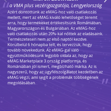
a VMA plus vezérigazgatója, Lengyelország
Azért döntöttünk az eMAG-hoz való csatlakozás
mellett, mert az eMAG kiváló lehetőséget teremt
arra, hogy termékeket értékesítsünk Romániában,
Magyarországon és Bulgáriában. Az eMAG-hoz
való csatlakozás után 20%-kal nőttek az eladásaink.
Természetesen nem az első naptól kezdve.
Körülbelül 6 hónapba telt, és tervezzük, hogy
tovább növekedünk. Az eMAG-gal való
együttműködésünk legjobb oldala az, hogy az
eMAG Marketplace 3 ország platformja, és
Romániában jól ismert, megbízható márka. Az is
nagyszerű, hogy az ügyfélszolgálatot kezdetben az
eMAG végzi, ami segít a problémák többségének
megoldásában.