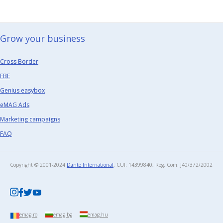
Grow your business​
Cross Border
FBE
Genius easybox
eMAG Ads
Marketing campaigns
FAQ
Copyright © 2001-2024
Dante International
, CUI: 14399840, Reg. Com. J40/372/2002​
emag.ro
emag.bg
emag.hu