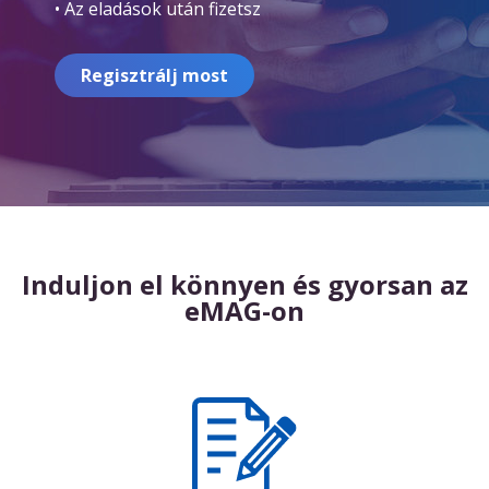
• Az eladások után fizetsz
Regisztrálj most
Induljon el könnyen és gyorsan az
eMAG-on