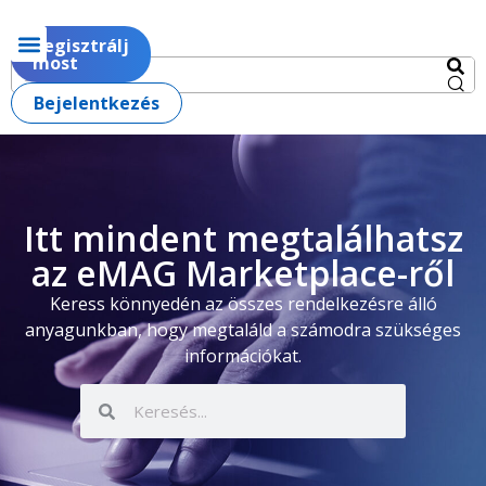
Regisztrálj
most
Bejelentkezés
Itt mindent megtalálhatsz
az eMAG Marketplace-ről
Keress könnyedén az összes rendelkezésre álló
anyagunkban, hogy megtaláld a számodra szükséges
információkat.