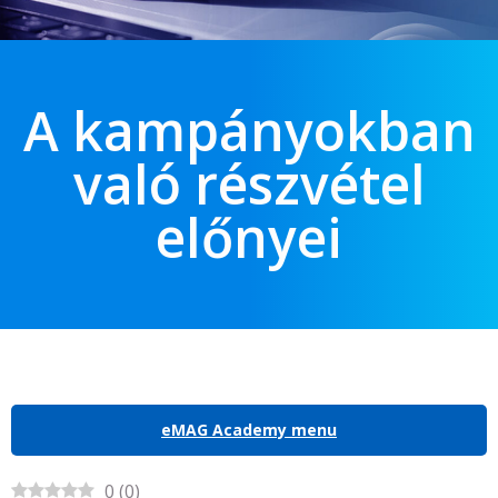
A kampányokban
való részvétel
előnyei
eMAG Academy menu
0
(
0
)