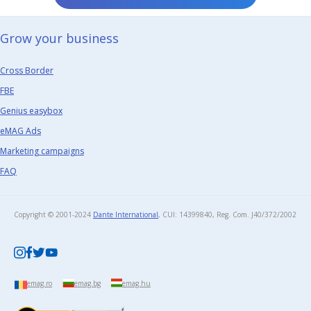
Grow your business​
Cross Border
FBE
Genius easybox
eMAG Ads
Marketing campaigns
FAQ
Copyright © 2001-2024
Dante International
, CUI: 14399840, Reg. Com. J40/372/2002​
emag.ro
emag.bg
emag.hu