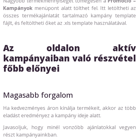
Nagyobb termékmennyiséget tömegesen a
Promóció –
Kampányok
menüpont alatt tölthet fel. Itt letöltheti az
összes termékajánlatát tartalmazó kampány template
fájlt, és feltöltheti őket az .xls template használatával.
Az oldalon aktív
kampányaiban való részvétel
főbb előnyei
Magasabb forgalom
Ha kedvezményes áron kínálja termékeit, akkor az több
eladást eredményez a kampány ideje alatt.
Javasoljuk, hogy minél vonzóbb ajánlatokkal vegyen
részt kampányainkban.