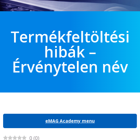
Termékfeltöltési
hibák –
Érvénytelen név
eMAG Academy menu
0
(
0
)