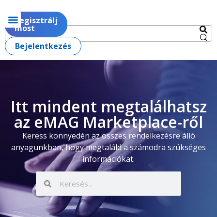
Regisztrálj
most
Bejelentkezés
Itt mindent megtalálhatsz
az eMAG Marketplace-ről
Keress könnyedén az összes rendelkezésre álló
anyagunkban, hogy megtaláld a számodra szükséges
információkat.