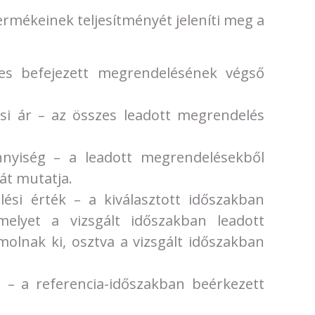
ermékeinek teljesítményét jeleníti meg a
s befejezett megrendelésének végső
si ár – az összes leadott megrendelés
yiség – a leadott megrendelésekből
át mutatja.
lési érték – a kiválasztott időszakban
melyet a vizsgált időszakban leadott
olnak ki, osztva a vizsgált időszakban
– a referencia-időszakban beérkezett