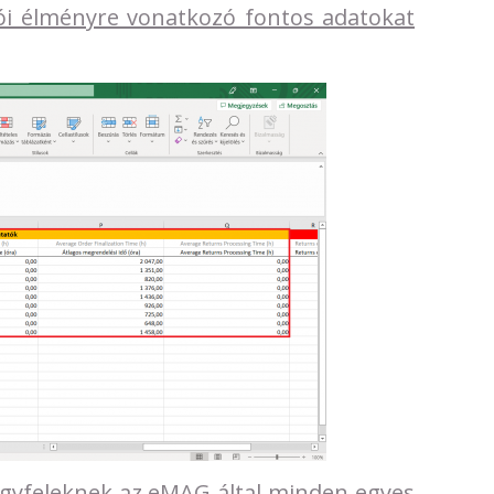
ói élményre vonatkozó fontos adatokat
ügyfeleknek az eMAG által minden egyes