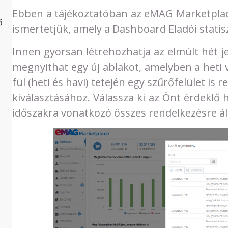
Ebben a tájékoztatóban az eMAG Marketplace
ő
ismertetjük, amely a Dashboard Eladói statisz
Innen gyorsan létrehozhatja az elmúlt hét j
megnyithat egy új ablakot, amelyben a heti 
fül (heti és havi) tetején egy szűrőfelület is
kiválasztásához. Válassza ki az Önt érdeklő
időszakra vonatkozó összes rendelkezésre áll