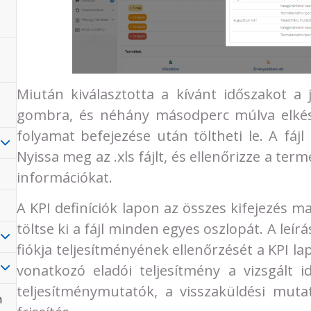
Miután kiválasztotta a kívánt időszakot a 
gombra, és néhány másodperc múlva elkészül
folyamat befejezése után töltheti le. A fáj
Nyissa meg az .xls fájlt, és ellenőrizze a ter
információkat.
A KPI definíciók lapon az összes kifejezés 
töltse ki a fájl minden egyes oszlopát. A leír
fiókja teljesítményének ellenőrzését a KPI lap
vonatkozó eladói teljesítmény a vizsgált i
teljesítménymutatók, a visszaküldési muta
n