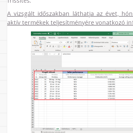
frissítés.
A vizsgált időszakban láthatja az évet, hó
aktív termékek teljesítményére vonatkozó in