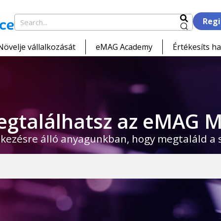
Regi
Növelje vállalkozását
eMAG Academy
Értékesíts ha
egtalálhatsz az eMAG M
kezésre álló anyagunkban, hogy megtaláld a