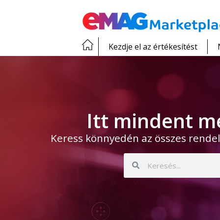
Kezdje el az értékesítést
Itt mindent m
Keress könnyedén az összes rendel