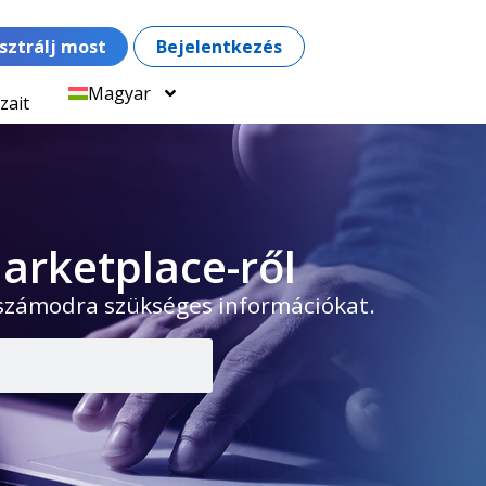
sztrálj most
Bejelentkezés
Magyar
zait
arketplace-ről
 számodra szükséges információkat.