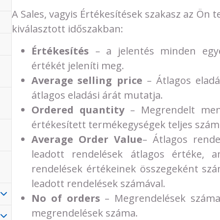
A Sales, vagyis Értékesítések szakasz az Ön t
kiválasztott időszakban:
Értékesítés
– a jelentés minden egye
értékét jeleníti meg.
Average selling price
– Átlagos eladá
átlagos eladási árát mutatja.
Ordered quantity
– Megrendelt menn
értékesített termékegységek teljes szám
Average Order Value
– Átlagos rende
leadott rendelések átlagos értéke, a
rendelések értékeinek összegeként szám
leadott rendelések számával.
No of orders
– Megrendelések száma 
megrendelések száma.