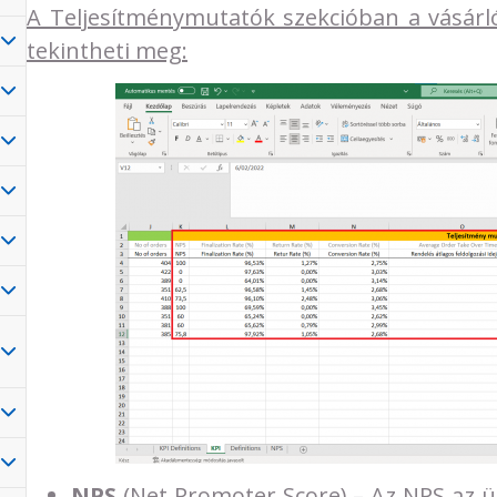
A Teljesítménymutatók szekcióban a vásárl
tekintheti meg:
NPS
(Net Promoter Score) – Az NPS az 