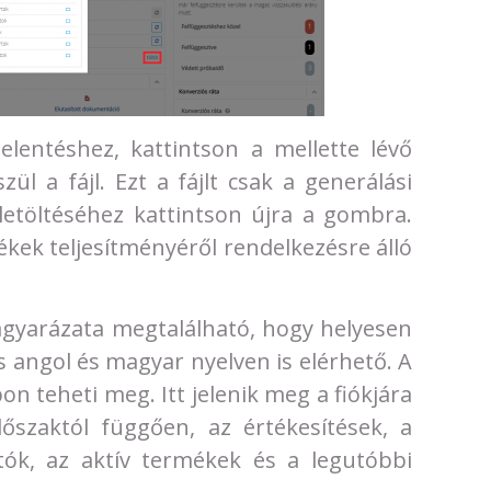
jelentéshez, kattintson a mellette lévő
 a fájl. Ezt a fájlt csak a generálási
l letöltéséhez kattintson újra a gombra.
mékek teljesítményéről rendelkezésre álló
magyarázata megtalálható, hogy helyesen
ás angol és magyar nyelven is elérhető. A
on teheti meg. Itt jelenik meg a fiókjára
dőszaktól függően, az értékesítések, a
tók, az aktív termékek és a legutóbbi