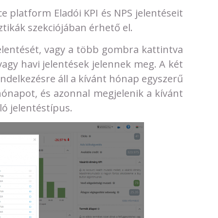
 platform Eladói KPI és NPS jelentéseit
tikák szekciójában érhető el.
elentését, vagy a több gombra kattintva
vagy havi jelentések jelennek meg. A két
 rendelkezésre áll a kívánt hónap egyszerű
 hónapot, és azonnal megjelenik a kívánt
ó jelentéstípus.