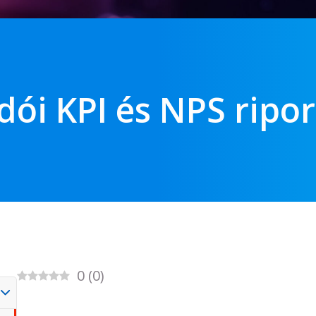
dói KPI és NPS ripo
0
(
0
)