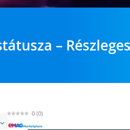
 státusza – Részlege
0
(
0
)