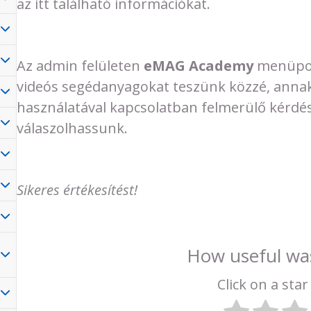
az itt található információkat.
Az admin felületen
eMAG Academy
menüpon
videós segédanyagokat teszünk közzé, annak
használatával kapcsolatban felmerülő kérdé
válaszolhassunk.
Sikeres értékesítést!
How useful was
Click on a star 