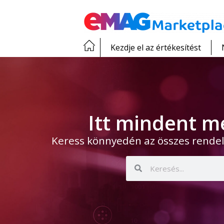
Kezdje el az értékesítést
Itt mindent m
Keress könnyedén az összes rendel