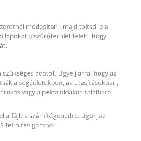
zeretnél módosítani, majd töltsd le a
ó lapokat a szűrőterület felett, hogy
át.
n szükséges adatot. Ügyelj arra, hogy az
rtsák a segédletekben, az utasításokban,
rozás vagy a példa oldalain található
l a fájlt a számítógépedre. Ugorj az
S feltöltés gombot.