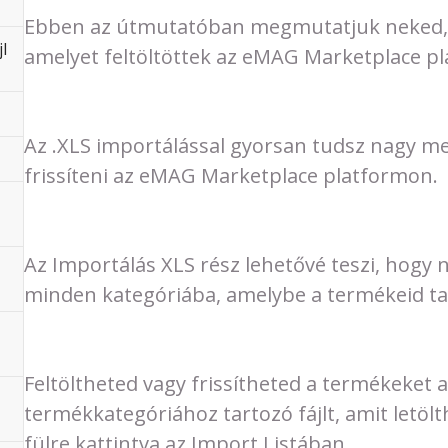
Ebben az útmutatóban megmutatjuk neked, m
l
amelyet feltöltöttek az eMAG Marketplace pl
Az .XLS importálással gyorsan tudsz nagy me
frissíteni az eMAG Marketplace platformon.
Az Importálás XLS rész lehetővé teszi, hogy
minden kategóriába, amelybe a termékeid ta
Feltöltheted vagy frissítheted a termékeket a
termékkategóriához tartozó fájlt, amit letöl
fülre kattintva az Import Listában.