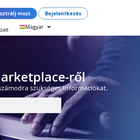
sztrálj most
Bejelentkezés
Magyar
zait
arketplace-ről
 számodra szükséges információkat.