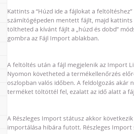
Kattints a “Húzd ide a fájlokat a feltöltéshez”
számítógépeden mentett fájlt, majd kattints
töltheted a kívánt fájlt a „húzd és dobd” móds
gombra az Fájl Import ablakban.
A feltöltés után a fájl megjelenik az Import 
Nyomon követheted a termékellenőrzés előreh
oszlopban valós időben. A feldolgozás akár n
terméket töltöttél fel, ezalatt az idő alatt a fá
A Részleges Import státusz akkor következik
importálása hibára futott. Részleges Import s