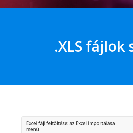
.XLS fájlok
Excel fájl feltöltése: az Excel Importálása
menü