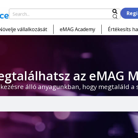
Regi
Növelje vállalkozását
eMAG Academy
Értékesíts ha
egtalálhatsz az eMAG M
kezésre álló anyagunkban, hogy megtaláld a