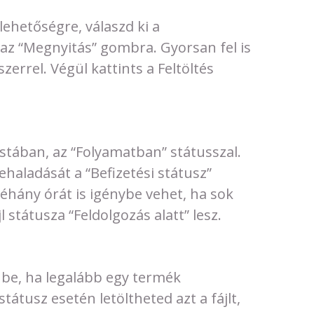
 lehetőségre, válaszd ki a
 az “Megnyitás” gombra. Gyorsan fel is
zerrel. Végül kattints a Feltöltés
Listában, az “Folyamatban” státusszal.
aladását a “Befizetési státusz”
éhány órát is igénybe vehet, ha sok
jl státusza “Feldolgozás alatt” lesz.
 be, ha legalább egy termék
tátusz esetén letöltheted azt a fájlt,