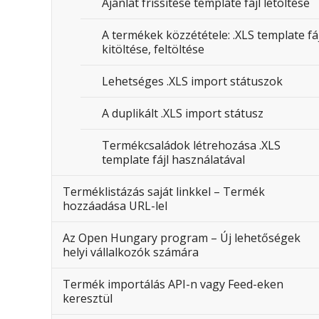
Ajánlat frissítése template fájl letöltése
A termékek közzététele: .XLS template fáj
kitöltése, feltöltése
Lehetséges .XLS import státuszok
A duplikált .XLS import státusz
Termékcsaládok létrehozása .XLS
template fájl használatával
Terméklistázás saját linkkel – Termék
hozzáadása URL-lel
Az Open Hungary program – Új lehetőségek
helyi vállalkozók számára
Termék importálás API-n vagy Feed-eken
keresztül