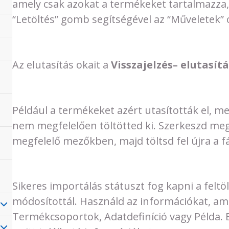
amely csak azokat a termékeket tartalmazza, 
“Letöltés” gomb segítségével az “Műveletek”
Az elutasítás okait a
Visszajelzés– elutasít
Például a termékeket azért utasították el, m
nem megfelelően töltötted ki. Szerkeszd meg az
megfelelő mezőkben, majd töltsd fel újra a fáj
Sikeres importálás státuszt fog kapni a fel
módosítottál. Használd az információkat, amely
Termékcsoportok, Adatdefiníció vagy Példa.