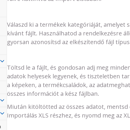
Válaszd ki a termékek kategóriáját, amelyet s
kívánt fájlt. Használhatod a rendelkezésre áll
gyorsan azonosítsd az elkészítendő fájl típus
Töltsd le a fájlt, és gondosan adj meg minde
adatok helyesek legyenek, és tiszteletben ta
a képeken, a termékcsaládok, az adatmeghatá
összes információt a kész fájlban.
Miután kitöltötted az összes adatot, mentsd e
Importálás XLS részhez, és nyomd meg az XL
n