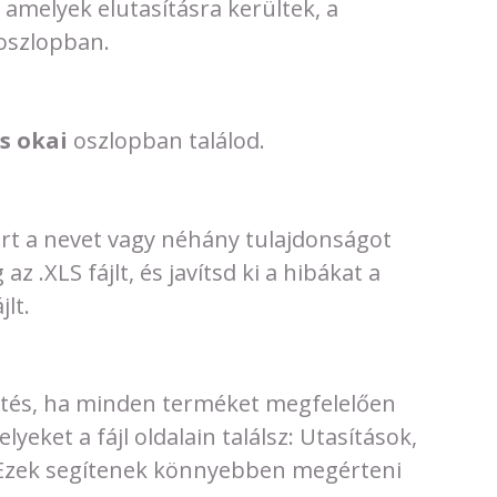
amelyek elutasításra kerültek, a
 oszlopban.
ás okai
oszlopban találod.
ert a nevet vagy néhány tulajdonságot
 .XLS fájlt, és javítsd ki a hibákat a
lt.
töltés, ha minden terméket megfelelően
eket a fájl oldalain találsz: Utasítások,
 Ezek segítenek könnyebben megérteni