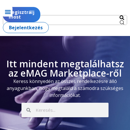
Regisztrálj
most
Bejelentkezés
Itt mindent megtalálhatsz
az eMAG Marketplace-ről
Keress könnyedén az összes rendelkezésre álló
anyagunkban, hogy megtaláld a számodra szükséges
információkat.