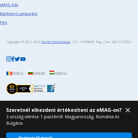
eMAG Ads
Marketing campaigns
FAQ
Copyright © 2001-2024
Dante International
, CUI: 14399840, Reg. Com. J40/372/2002​
emag.ro
emag.bg
emag.hu
Szeretnél elkezdeni értékesíteni az eMAG-on?
3 ország elérése 1 piactérről: Magyarország, Románia és
Bulgária.
Regisztrálj most!