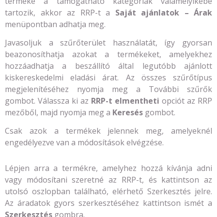
terméke a támogatható kategóriák valamelyikébe
tartozik, akkor az RRP-t a
Saját ajánlatok – Árak
menüpontban adhatja meg.
Javasoljuk a szűrőterület használatát, így gyorsan
beazonosíthatja azokat a termékeket, amelyekhez
hozzáadhatja a beszállító által legutóbb ajánlott
kiskereskedelmi eladási árat. Az összes szűrőtípus
megjelenítéséhez nyomja meg a További szűrők
gombot. Válassza ki az
RRP-t elmentheti
opciót az RRP
mezőből, majd nyomja meg a
Keresés
gombot.
Csak azok a termékek jelennek meg, amelyeknél
engedélyezve van a módosítások elvégzése.
Lépjen arra a termékre, amelyhez hozzá kívánja adni
vagy módosítani szeretné az RRP-t, és kattintson az
utolsó oszlopban található, elérhető Szerkesztés jelre.
Az áradatok gyors szerkesztéséhez kattintson ismét a
Szerkesztés
gombra.