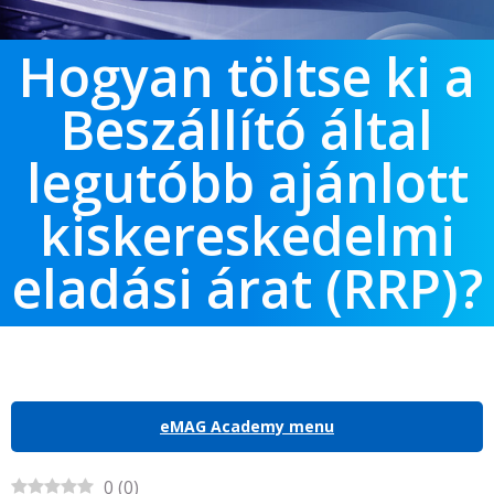
Hogyan töltse ki a
Beszállító által
legutóbb ajánlott
kiskereskedelmi
eladási árat (RRP)?
eMAG Academy menu
0
(
0
)