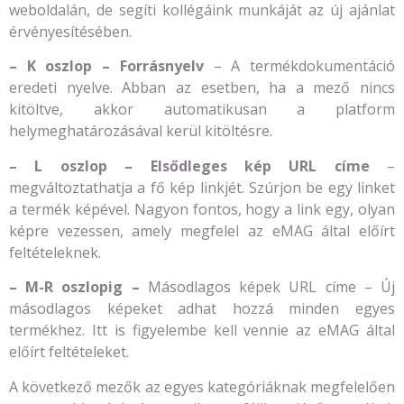
weboldalán, de segíti kollégáink munkáját az új ajánlat
érvényesítésében.
– K oszlop – Forrásnyelv
– A termékdokumentáció
eredeti nyelve. Abban az esetben, ha a mező nincs
kitöltve, akkor automatikusan a platform
helymeghatározásával kerül kitöltésre.
– L oszlop – Elsődleges kép URL címe
–
megváltoztathatja a fő kép linkjét. Szúrjon be egy linket
a termék képével. Nagyon fontos, hogy a link egy, olyan
képre vezessen, amely megfelel az eMAG által előírt
feltételeknek.
– M-R oszlopig –
Másodlagos képek URL címe – Új
másodlagos képeket adhat hozzá minden egyes
termékhez. Itt is figyelembe kell vennie az eMAG által
előírt feltételeket.
A következő mezők az egyes kategóriáknak megfelelően