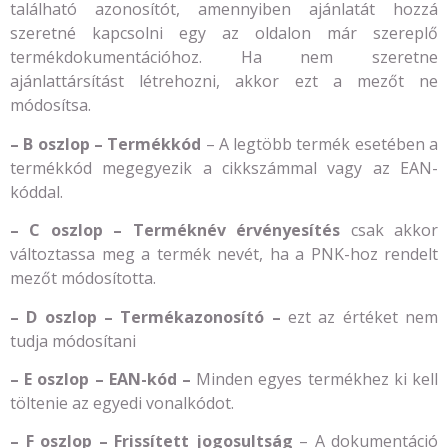
található azonosítót, amennyiben ajánlatát hozzá
szeretné kapcsolni egy az oldalon már szereplő
termékdokumentációhoz. Ha nem szeretne
ajánlattársítást létrehozni, akkor ezt a mezőt ne
módosítsa.
– B oszlop – Termékkód
– A legtöbb termék esetében a
termékkód megegyezik a cikkszámmal vagy az EAN-
kóddal.
– C oszlop – Terméknév érvényesítés
csak akkor
változtassa meg a termék nevét, ha a PNK-hoz rendelt
mezőt módosította.
– D oszlop – Termékazonosító –
ezt az értéket nem
tudja módosítani
– E oszlop – EAN-kód –
Minden egyes termékhez ki kell
töltenie az egyedi vonalkódot.
– F oszlop – Frissített jogosultság
– A dokumentáció