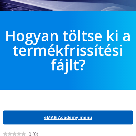
Hogyan töltse ki a
termékfrissítési
fájlt?
eMAG Academy menu
0
(
0
)