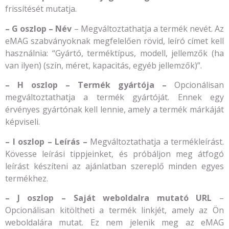
frissítését mutatja.
– G oszlop – Név
– Megváltoztathatja a termék nevét. Az
eMAG szabványoknak megfelelően rövid, leíró címet kell
használnia: “Gyártó, terméktípus, modell, jellemzők (ha
van ilyen) (szín, méret, kapacitás, egyéb jellemzők)”.
– H oszlop – Termék gyártója –
Opcionálisan
megváltoztathatja a termék gyártóját. Ennek egy
érvényes gyártónak kell lennie, amely a termék márkáját
képviseli.
– I oszlop – Leírás –
Megváltoztathatja a termékleírást.
Kövesse leírási tippjeinket, és próbáljon meg átfogó
leírást készíteni az ajánlatban szereplő minden egyes
termékhez.
– J oszlop – Saját weboldalra mutató URL
–
Opcionálisan kitöltheti a termék linkjét, amely az Ön
weboldalára mutat. Ez nem jelenik meg az eMAG