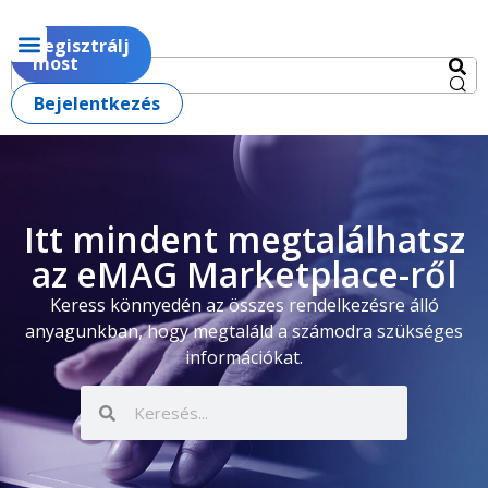
Regisztrálj
most
Bejelentkezés
Itt mindent megtalálhatsz
az eMAG Marketplace-ről
Keress könnyedén az összes rendelkezésre álló
anyagunkban, hogy megtaláld a számodra szükséges
információkat.