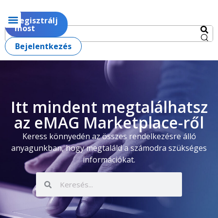
Regisztrálj
most
Bejelentkezés
Itt mindent megtalálhatsz
az eMAG Marketplace-ről
Keress könnyedén az összes rendelkezésre álló
anyagunkban, hogy megtaláld a számodra szükséges
információkat.