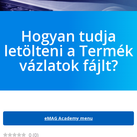
Hogyan tudja
letölteni a Termék
vázlatok fájlt?
eMAG Academy menu
0
(
0
)