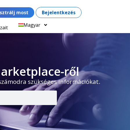
sztrálj most
Bejelentkezés
Magyar
zait
arketplace-ről
 számodra szükséges információkat.