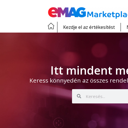
Kezdje el az értékesítést
Itt mindent m
Keress könnyedén az összes rendel