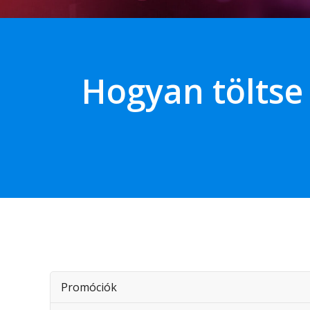
Hogyan töltse
Promóciók