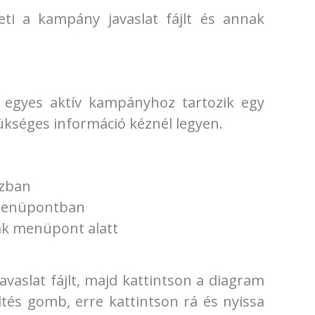
ti a kampány javaslat fájlt és annak
egyes aktív kampányhoz tartozik egy
ükséges információ kéznél legyen.
szban
 menüpontban
ák menüpont alatt
vaslat fájlt, majd kattintson a diagram
ltés gomb, erre kattintson rá és nyissa