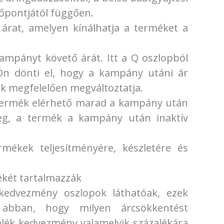
dőpontjától függően.
árat, amelyen kínálhatja a terméket a
kampányt követő árát. Itt a Q oszlopból
de Ön dönti el, hogy a kampány utáni ár
ak megfelelően megváltoztatja.
 termék elérhető marad a kampány után
eg, a termék a kampány után inaktív
rmékek teljesítményére, készletére és
ékét tartalmazzák
 kedvezmény oszlopok láthatóak, ezek
k abban, hogy milyen árcsökkentést
talék kedvezmény valamelyik százalékára