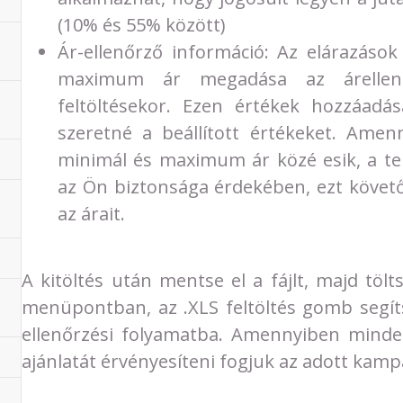
(10% és 55% között)
Ár-ellenőrző információ: Az elárazáso
maximum ár megadása az árellenő
feltöltésekor. Ezen értékek hozzáadá
szeretné a beállított értékeket. Ame
minimál és maximum ár közé esik, a te
az Ön biztonsága érdekében, ezt követ
az árait.
A kitöltés után mentse el a fájlt, majd töl
menüpontban, az .XLS feltöltés gomb segítsé
ellenőrzési folyamatba. Amennyiben minden
ajánlatát érvényesíteni fogjuk az adott kamp