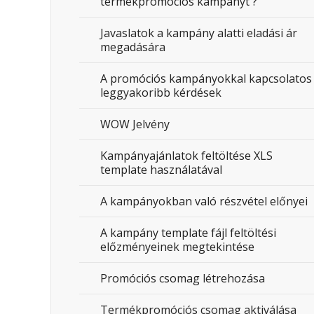
termékpromóciós kampányt ?
Javaslatok a kampány alatti eladási ár
megadására
A promóciós kampányokkal kapcsolatos
leggyakoribb kérdések
WOW Jelvény
Kampányajánlatok feltöltése XLS
template használatával
A kampányokban való részvétel előnyei
A kampány template fájl feltöltési
előzményeinek megtekintése
Promóciós csomag létrehozása
Termékpromóciós csomag aktiválása