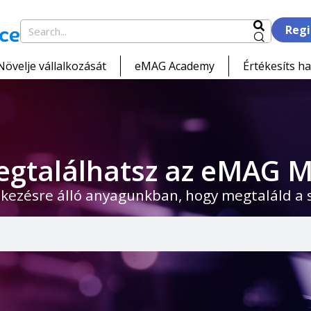
Regi
Növelje vállalkozását
eMAG Academy
Értékesíts ha
egtalálhatsz az eMAG M
kezésre álló anyagunkban, hogy megtaláld a