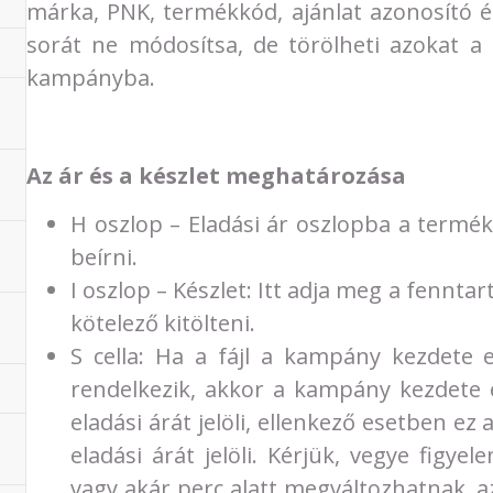
márka, PNK, termékkód, ajánlat azonosító é
sorát ne módosítsa, de törölheti azokat a
kampányba.
Az ár és a készlet meghatározása
H oszlop – Eladási ár oszlopba a termék 
beírni.
I oszlop – Készlet: Itt adja meg a fennt
kötelező kitölteni.
S cella: Ha a fájl a kampány kezdete e
rendelkezik, akkor a kampány kezdete 
eladási árát jelöli, ellenkező esetben e
eladási árát jelöli. Kérjük, vegye fig
vagy akár perc alatt megváltozhatnak, a