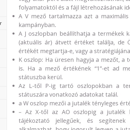
folyamatoktól és a fájl létrehozásának i
A V mező tartalmazza azt a maximális 
r
kampányban.
A J oszlopban beállíthatja a termékek 
(aktuális ár) átvett értéket találja, 
értékét megtartja-e, vagy a stratégiáján
s
K oszlop: Ha üresen hagyja a mezőt, a
is. Ha a mező értékének “1”-et ad m
státuszba kerül.
Az L-től P-ig tartó oszlopokban a te
státuszára vonatkozó adatokat talál.
a W oszlop mezői a jutalék tényleges ért
– Az X-től az AO oszlopig a jutalék
tájékoztató jellegűek, és segítene
alkalmazhat, hogy jogosult legyen a ju