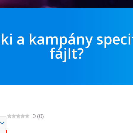
 ki a kampány speci
fájlt?
0
(
0
)