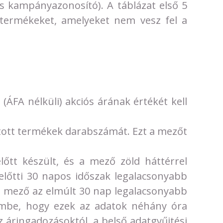
s kampányazonosító). A táblázat első 5
 termékeket, amelyeket nem vesz fel a
(ÁFA nélküli) akciós árának értékét kell
artott termékek darabszámát. Ezt a mezőt
lőtt készült, és a mező zöld háttérrel
előtti 30 napos időszak legalacsonyabb
z a mező az elmúlt 30 nap legalacsonyabb
yelembe, hogy ezek az adatok néhány óra
z áringadozásoktól, a belső adatgyűjtési