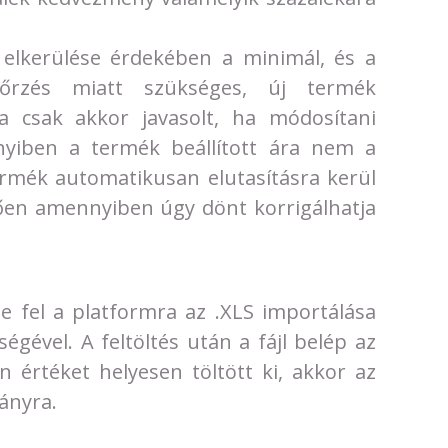
k elkerülése érdekében a minimál, és a
rzés miatt szükséges, új termék
sa csak akkor javasolt, ha módosítani
nnyiben a termék beállított ára nem a
rmék automatikusan elutasításra kerül
ően amennyiben úgy dönt korrigálhatja
tse fel a platformra az .XLS importálása
gével. A feltöltés után a fájl belép az
 értéket helyesen töltött ki, akkor az
ányra.