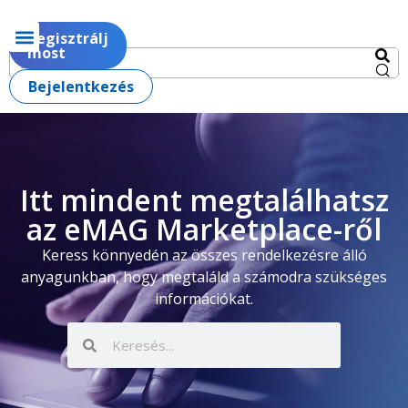
Regisztrálj
most
Bejelentkezés
Itt mindent megtalálhatsz
az eMAG Marketplace-ről
Keress könnyedén az összes rendelkezésre álló
anyagunkban, hogy megtaláld a számodra szükséges
információkat.