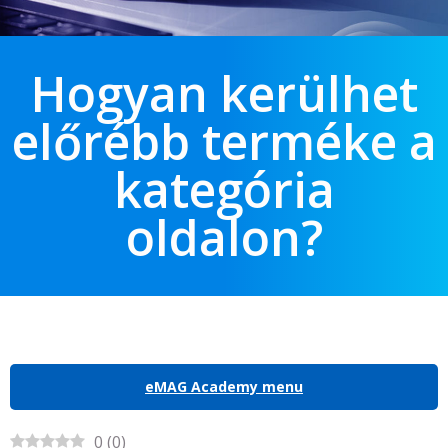
Hogyan kerülhet
előrébb terméke a
kategória
oldalon?
eMAG Academy menu
0
(
0
)