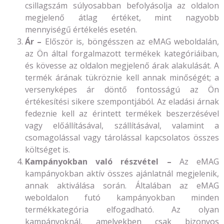
csillagszám súlyosabban befolyásolja az oldalon
megjelenő átlag értéket, mint nagyobb
mennyiségű értékelés esetén.
Ár –
Először is, böngésszen az eMAG weboldalán,
az Ön által forgalmazott termékek kategóriáiban,
és kövesse az oldalon megjelenő árak alakulását. A
termék árának tükröznie kell annak minőségét; a
versenyképes ár döntő fontosságú az Ön
értékesítési sikere szempontjából. Az eladási árnak
fedeznie kell az érintett termékek beszerzésével
vagy előállításával, szállításával, valamint a
csomagolással vagy tárolással kapcsolatos összes
költséget is.
Kampányokban való részvétel –
Az eMAG
kampányokban aktív összes ajánlatnál megjelenik,
annak aktiválása során. Általában az eMAG
weboldalon futó kampányokban minden
termékkategória elfogadható. Az olyan
kampányoknál, amelyekben csak bizonyos