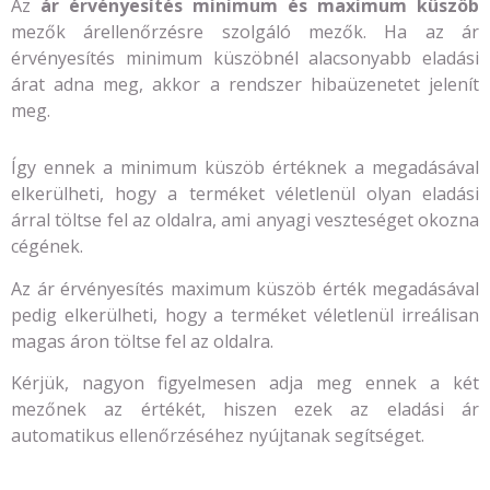
Az
ár érvényesítés minimum és maximum
küszöb
mezők árellenőrzésre szolgáló mezők. Ha az ár
érvényesítés minimum küszöbnél alacsonyabb eladási
árat adna meg, akkor a rendszer hibaüzenetet jelenít
meg.
Így ennek a minimum küszöb értéknek a megadásával
elkerülheti, hogy a terméket véletlenül olyan eladási
árral töltse fel az oldalra, ami anyagi veszteséget okozna
cégének.
Az ár érvényesítés maximum küszöb érték megadásával
pedig elkerülheti, hogy a terméket véletlenül irreálisan
magas áron töltse fel az oldalra.
Kérjük, nagyon figyelmesen adja meg ennek a két
mezőnek az értékét, hiszen ezek az eladási ár
automatikus ellenőrzéséhez nyújtanak segítséget.