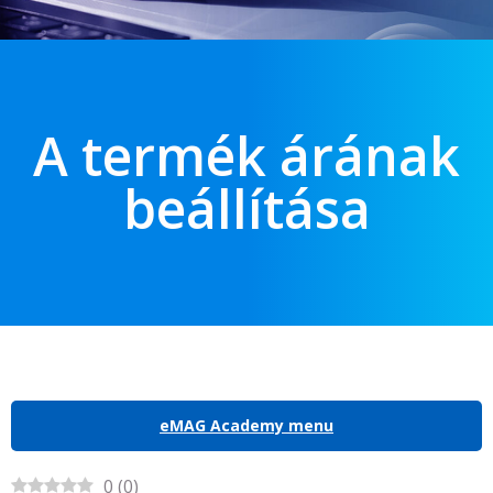
A termék árának
beállítása
eMAG Academy menu
0
(
0
)