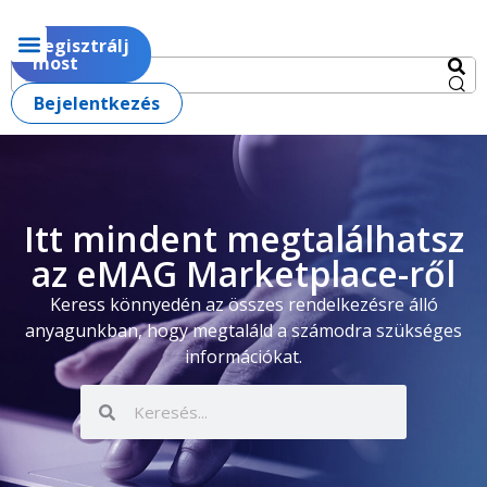
Regisztrálj
most
Bejelentkezés
Itt mindent megtalálhatsz
az eMAG Marketplace-ről
Keress könnyedén az összes rendelkezésre álló
anyagunkban, hogy megtaláld a számodra szükséges
információkat.