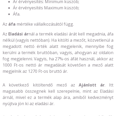
Ár érvényesítés: Minimum küszöb;
Ár érvényesítés Maximum küszöb;
Áfa.
Az
áfa
mértéke vállalkozásától függ.
Az
Eladási ár
nál a termék eladási árát kell megadnia, áfa
nélkül (vagyis nettóban). Ha kitölti a mezőt, közvetlenül a
megadott nettó érték alatt megjelenik, mennyibe fog
kerülni a termék bruttóban, vagyis, ahogyan az oldalon
fog megjelenni. Vagyis, ha 27%-os áfát használ, akkor az
1000 Ft-os nettó ár megadását követően a mező alatt
megjelnik az 1270 Ft-os bruttó ár.
A következő kitöltendő mező az
Ajánlott ár
. Itt
magasabb összegnek kell szerepelnie, mint az Eladási
árnál, mivel ez a termék alap ára, amiből kedvezményt
nyújtva jön ki az eladási ár.