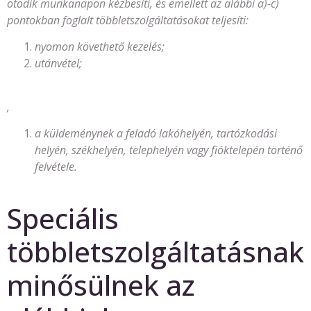
ötödik munkanapon kézbesíti, és emellett az alábbi a)-c)
pontokban foglalt többletszolgáltatásokat teljesíti:
nyomon követhető kezelés;
utánvétel;
,
a küldeménynek a feladó lakóhelyén, tartózkodási
helyén, székhelyén, telephelyén vagy fióktelepén történő
felvétele.
Speciális
többletszolgáltatásnak
minősülnek az