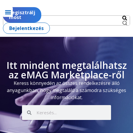
Regisztrálj
most
Bejelentkezés
Itt mindent megtalálhatsz
az eMAG Marketplace-ről
Keress könnyedén az összes rendelkezésre álló
anyagunkban, hogy megtaláld a számodra szükséges
információkat.