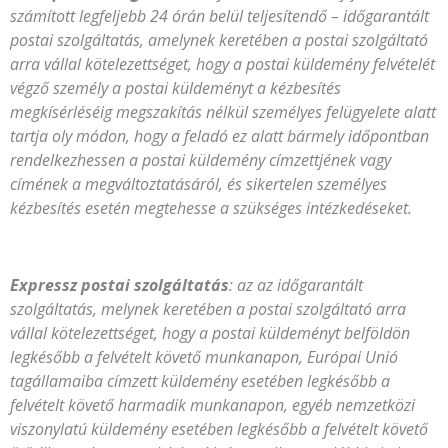
számított legfeljebb 24 órán belül teljesítendő – időgarantált
postai szolgáltatás, amelynek keretében a postai szolgáltató
arra vállal kötelezettséget, hogy a postai küldemény felvételét
végző személy a postai küldeményt a kézbesítés
megkísérléséig megszakítás nélkül személyes felügyelete alatt
tartja oly módon, hogy a feladó ez alatt bármely időpontban
rendelkezhessen a postai küldemény címzettjének vagy
címének a megváltoztatásáról, és sikertelen személyes
kézbesítés esetén megtehesse a szükséges intézkedéseket.
Expressz postai szolgáltatás
: az az időgarantált
szolgáltatás, melynek keretében a postai szolgáltató arra
vállal kötelezettséget, hogy a postai küldeményt belföldön
legkésőbb a felvételt követő munkanapon, Európai Unió
tagállamaiba címzett küldemény esetében legkésőbb a
felvételt követő harmadik munkanapon, egyéb nemzetközi
viszonylatú küldemény esetében legkésőbb a felvételt követő