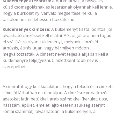
Küldemények lezárása:
A burkolatnak, a belső- és
külső csomagolásnak és lezárásnak olyannak kell lennie,
hogy a burkolat nyilvánvaló megsértése nélkül a
tartalomhoz ne lehessen hozzáférni.
Küldemények címzése:
A küldeményt tiszta, pontos, jól
olvasható címzéssel kell ellátni. A Szolgáltató nem fogad
el szállításra olyan küldeményt, melynek címzését
áthúzás, átírás útján, vagy bármilyen módon
megváltoztatták. A címzett nevét teljes alakjában kell a
küldeményre feljegyezni. Címzettként több név is
szerepelhet.
A címiratot úgy kell kialakítani, hogy a feladó és a címzett
címe jól láthatóan elkülönüljön. A címzésre vonatkozó
adatokat latin betűkkel, arab számokkal (kerület, utca,
házszám, épület, emelet, ajtó esetén szükség szerint
római számmal), olvashatóan, a küldeményen, a