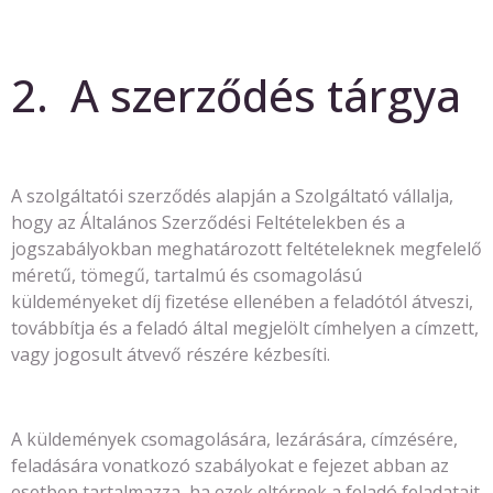
2. A szerződés tárgya
A szolgáltatói szerződés alapján a Szolgáltató vállalja,
hogy az Általános Szerződési Feltételekben és a
jogszabályokban meghatározott feltételeknek megfelelő
méretű, tömegű, tartalmú és csomagolású
küldeményeket díj fizetése ellenében a feladótól átveszi,
továbbítja és a feladó által megjelölt címhelyen a címzett,
vagy jogosult átvevő részére kézbesíti.
A küldemények csomagolására, lezárására, címzésére,
feladására vonatkozó szabályokat e fejezet abban az
esetben tartalmazza, ha ezek eltérnek a feladó feladatait