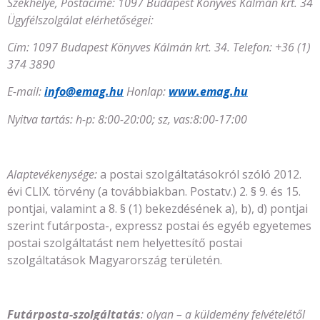
Székhelye, Postacíme: 1097 Budapest Könyves Kálmán krt. 34
Ügyfélszolgálat elérhetőségei:
Cím: 1097 Budapest Könyves Kálmán krt. 34. Telefon: +36 (1)
374 3890
E-mail:
info@emag.hu
Honlap:
www.emag.hu
Nyitva tartás: h-p: 8:00-20:00; sz, vas:8:00-17:00
Alaptevékenysége:
a postai szolgáltatásokról szóló 2012.
évi CLIX. törvény (a továbbiakban. Postatv.) 2. § 9. és 15.
pontjai, valamint a 8. § (1) bekezdésének a), b), d) pontjai
szerint futárposta-, expressz postai és egyéb egyetemes
postai szolgáltatást nem helyettesítő postai
szolgáltatások Magyarország területén.
Futárposta-szolgáltatás
:
olyan – a küldemény felvételétől