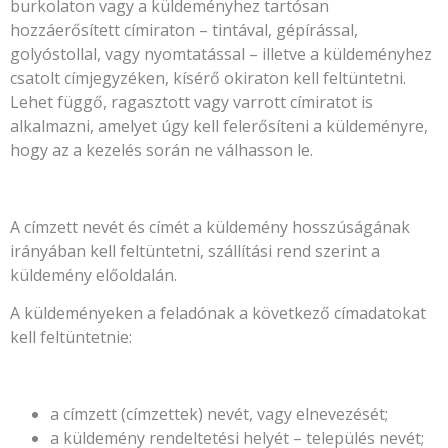
burkolaton vagy a küldeményhez tartósan
hozzáerősített címiraton – tintával, gépírással,
golyóstollal, vagy nyomtatással – illetve a küldeményhez
csatolt címjegyzéken, kísérő okiraton kell feltüntetni.
Lehet függő, ragasztott vagy varrott címiratot is
alkalmazni, amelyet úgy kell felerősíteni a küldeményre,
hogy az a kezelés során ne válhasson le.
A címzett nevét és címét a küldemény hosszúságának
irányában kell feltüntetni, szállítási rend szerint a
küldemény előoldalán.
A küldeményeken a feladónak a következő címadatokat
kell feltüntetnie:
a címzett (címzettek) nevét, vagy elnevezését;
a küldemény rendeltetési helyét – település nevét;