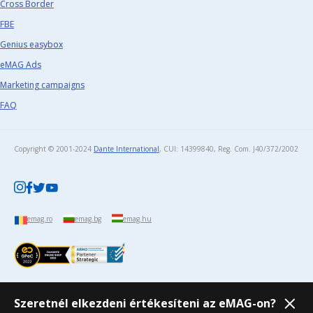
Cross Border
FBE
Genius easybox
eMAG Ads
Marketing campaigns
FAQ
Copyright © 2001-2024
Dante International
, CUI: 14399840, Reg. Com. J40/372/2002​
emag.ro
emag.bg
emag.hu
Szeretnél elkezdeni értékesíteni az eMAG-on?