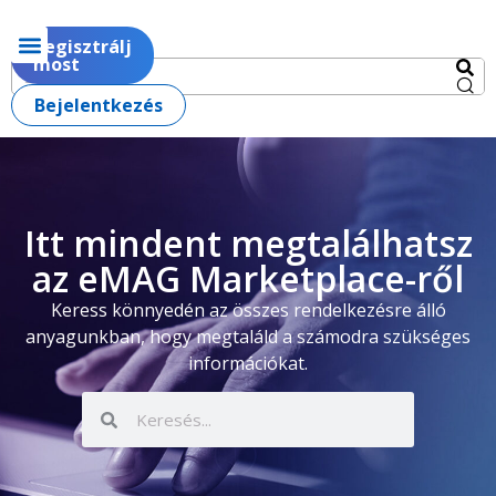
Regisztrálj
most
Bejelentkezés
Itt mindent megtalálhatsz
az eMAG Marketplace-ről
Keress könnyedén az összes rendelkezésre álló
anyagunkban, hogy megtaláld a számodra szükséges
információkat.