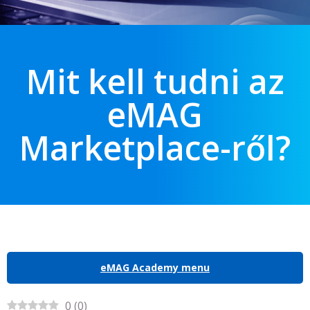
Mit kell tudni az
eMAG
Marketplace-ről?
eMAG Academy menu
0
(
0
)