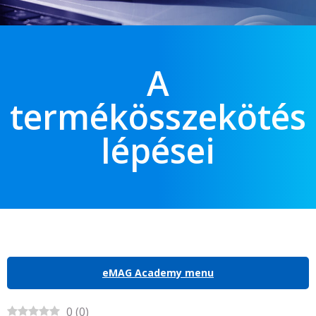
A
termékösszekötés
lépései
eMAG Academy menu
0
(
0
)