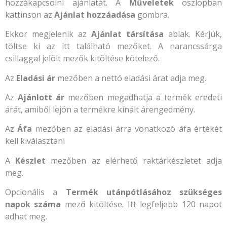
hozzákapcsolni ajánlatát. A
Műveletek
oszlopban
kattinson az
Ajánlat hozzáadása
gombra.
Ekkor megjelenik az
Ajánlat társítása
ablak. Kérjük,
töltse ki az itt található mezőket. A narancssárga
csillaggal jelölt mezők kitöltése kötelező.
Az
Eladási ár
mezőben a nettó eladási árat adja meg.
Az
Ajánlott ár
mezőben megadhatja a termék eredeti
árát, amiből lejön a termékre kínált árengedmény.
Az
Áfa
mezőben az eladási árra vonatkozó áfa értékét
kell kiválasztani
A
Készlet
mezőben az elérhető raktárkészletet adja
meg.
Opcionális a
Termék utánpótlásához szükséges
napok száma
mező kitöltése. Itt legfeljebb 120 napot
adhat meg.