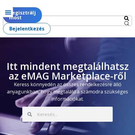
Regisztrálj
most
Bejelentkezés
Itt mindent megtalálhatsz
az eMAG Marketplace-ről
Keress könnyedén az összes rendelkezésre álló
anyagunkban, hogy megtaláld a számodra szükséges
információkat.