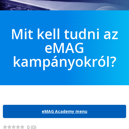
Mit kell tudni az
eMAG
kampányokról?
eMAG Academy menu
0
(
0
)