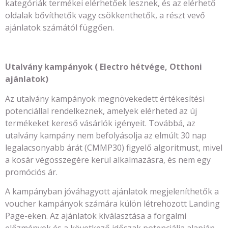
kategóriák termékei elérhetőek lesznek, és az elérhető
oldalak bővíthetők vagy csökkenthetők, a részt vevő
ajánlatok számától függően.
Utalvány kampányok ( Electro hétvége, Otthoni
ajánlatok)
Az utalvány kampányok megnövekedett értékesítési
potenciállal rendelkeznek, amelyek elérheted az új
termékeket kereső vásárlók igényeit. Továbbá, az
utalvány kampány nem befolyásolja az elmúlt 30 nap
legalacsonyabb árát (CMMP30) figyelő algoritmust, mivel
a kosár végösszegére kerül alkalmazásra, és nem egy
promóciós ár.
A kampányban jóváhagyott ajánlatok megjeleníthetők a
voucher kampányok számára külön létrehozott Landing
Page-eken. Az ajánlatok kiválasztása a forgalmi
előzmények és a következő időszak potenciálja alapján