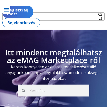
Regisztrálj
most
Bejelentkezés
Itt mindent megtalálhatsz
az eMAG Marketplace-ről
Keress könnyedén az összes rendelkezésre álló
anyagunkban, hogy megtaláld a számodra szükséges
információkat.