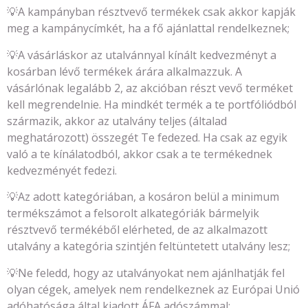
💡A kampányban résztvevő termékek csak akkor kapják
meg a kampánycímkét, ha a fő ajánlattal rendelkeznek;
💡A vásárláskor az utalvánnyal kínált kedvezményt a
kosárban lévő termékek árára alkalmazzuk. A
vásárlónak legalább 2, az akcióban részt vevő terméket
kell megrendelnie. Ha mindkét termék a te portfóliódból
származik, akkor az utalvány teljes (általad
meghatározott) összegét Te fedezed. Ha csak az egyik
való a te kínálatodból, akkor csak a te termékednek
kedvezményét fedezi.
💡Az adott kategóriában, a kosáron belül a minimum
termékszámot a felsorolt alkategóriák bármelyik
résztvevő termékéből elérheted, de az alkalmazott
utalvány a kategória szintjén feltüntetett utalvány lesz;
💡Ne feledd, hogy az utalványokat nem ajánlhatják fel
olyan cégek, amelyek nem rendelkeznek az Európai Unió
adóhatósága által kiadott ÁFA adószámmal;