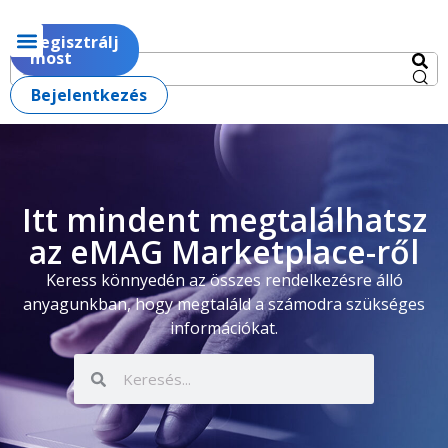
Regisztrálj
most
Bejelentkezés
Itt mindent megtalálhatsz
az eMAG Marketplace-ről
Keress könnyedén az összes rendelkezésre álló
anyagunkban, hogy megtaláld a számodra szükséges
információkat.