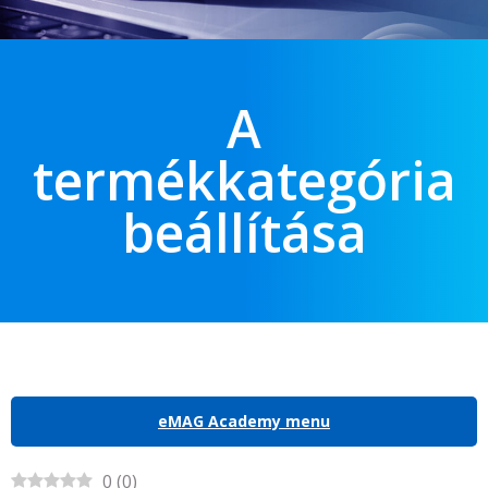
A
termékkategória
beállítása
eMAG Academy menu
0
(
0
)