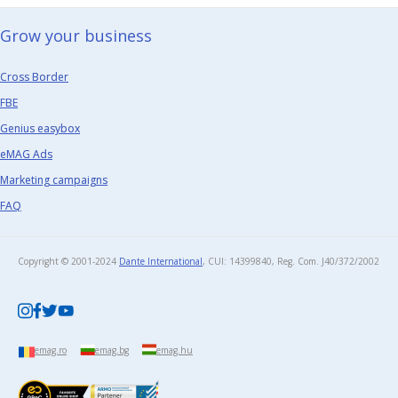
Grow your business​
Cross Border
FBE
Genius easybox
eMAG Ads
Marketing campaigns
FAQ
Copyright © 2001-2024
Dante International
, CUI: 14399840, Reg. Com. J40/372/2002​
emag.ro
emag.bg
emag.hu