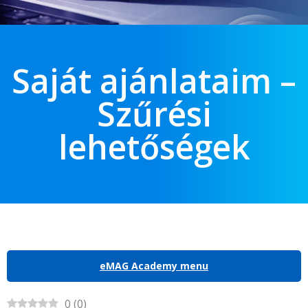
Saját ajánlataim –
Szűrési
lehetőségek
eMAG Academy menu
0
(
0
)