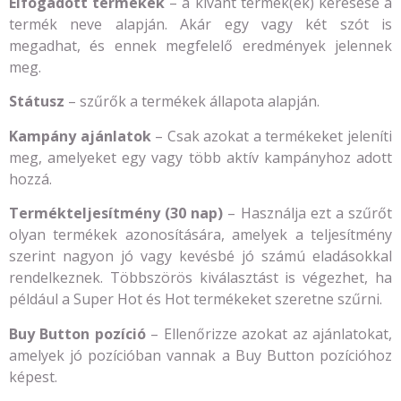
Elfogadott termékek
– a kívánt termék(ek) keresése a
termék neve alapján. Akár egy vagy két szót is
megadhat, és ennek megfelelő eredmények jelennek
meg.
Státusz
– szűrők a termékek állapota alapján.
Kampány ajánlatok
– Csak azokat a termékeket jeleníti
meg, amelyeket egy vagy több aktív kampányhoz adott
hozzá.
Termékteljesítmény (30 nap)
– Használja ezt a szűrőt
olyan termékek azonosítására, amelyek a teljesítmény
szerint nagyon jó vagy kevésbé jó számú eladásokkal
rendelkeznek. Többszörös kiválasztást is végezhet, ha
például a Super Hot és Hot termékeket szeretne szűrni.
Buy Button pozíció
– Ellenőrizze azokat az ajánlatokat,
amelyek jó pozícióban vannak a Buy Button pozícióhoz
képest.