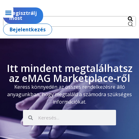
Regisztrálj
most
Bejelentkezés
Itt mindent megtalálhatsz
az eMAG Marketplace-ről
Keress könnyedén az összes rendelkezésre álló
anyagunkban, hogy megtaláld a számodra szükséges
információkat.