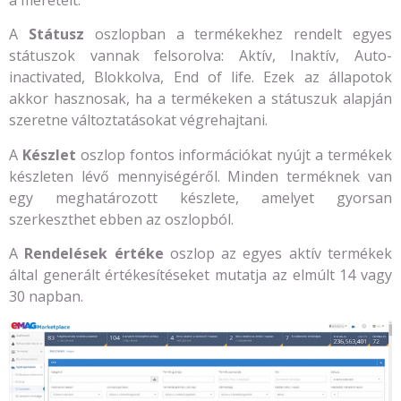
a méreteit.
A
Státusz
oszlopban a termékekhez rendelt egyes
státuszok vannak felsorolva: Aktív, Inaktív, Auto-
inactivated, Blokkolva, End of life. Ezek az állapotok
akkor hasznosak, ha a termékeken a státuszuk alapján
szeretne változtatásokat végrehajtani.
A
Készlet
oszlop fontos információkat nyújt a termékek
készleten lévő mennyiségéről. Minden terméknek van
egy meghatározott készlete, amelyet gyorsan
szerkeszthet ebben az oszlopból.
A
Rendelések értéke
oszlop az egyes aktív termékek
által generált értékesítéseket mutatja az elmúlt 14 vagy
30 napban.