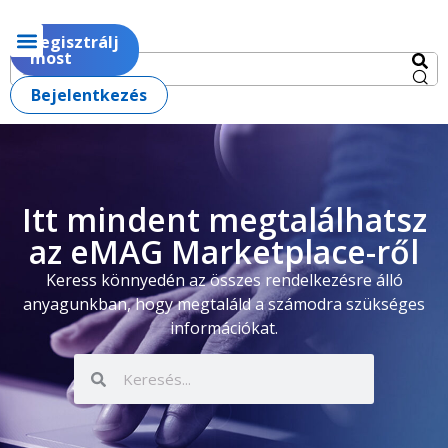
Regisztrálj
most
Bejelentkezés
Itt mindent megtalálhatsz
az eMAG Marketplace-ről
Keress könnyedén az összes rendelkezésre álló
anyagunkban, hogy megtaláld a számodra szükséges
információkat.