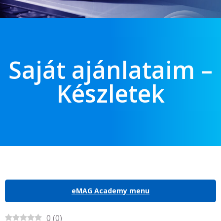
Saját ajánlataim –
Készletek
eMAG Academy menu
0
(
0
)