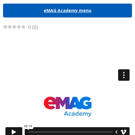
eMAG Academy menu
0
(
0
)