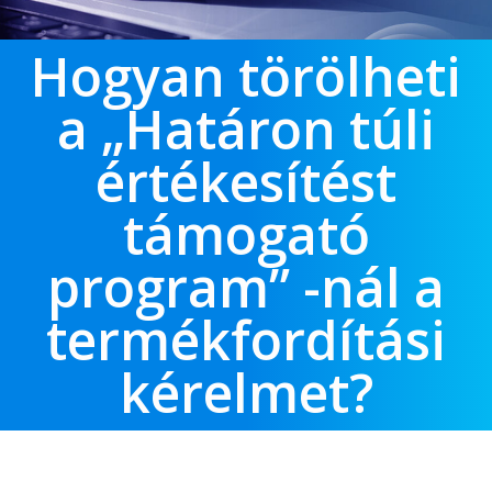
Hogyan törölheti
a „Határon túli
értékesítést
támogató
program” -nál a
termékfordítási
kérelmet?