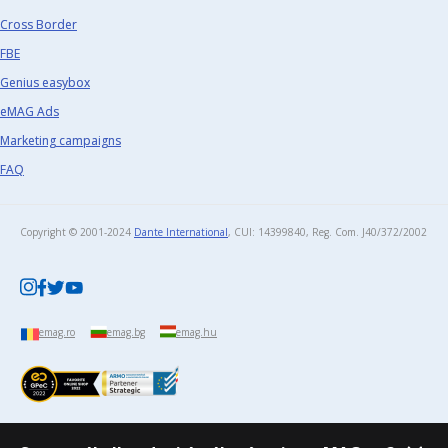
Cross Border
FBE
Genius easybox
eMAG Ads
Marketing campaigns
FAQ
Copyright © 2001-2024
Dante International
, CUI: 14399840, Reg. Com. J40/372/2002​
emag.ro
emag.bg
emag.hu