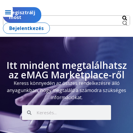
Regisztrálj
most
Bejelentkezés
Itt mindent megtalálhatsz
az eMAG Marketplace-ről
Keress könnyedén az összes rendelkezésre álló
anyagunkban, hogy megtaláld a számodra szükséges
információkat.