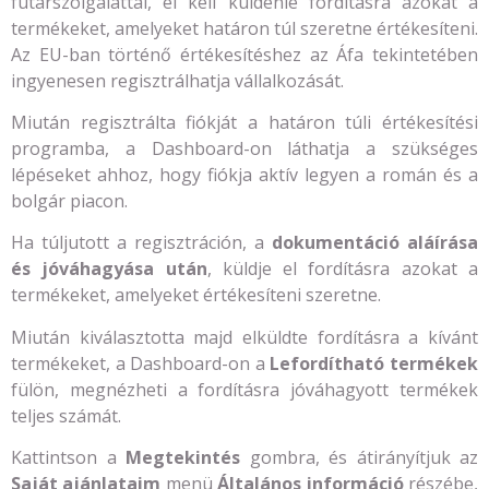
futárszolgálattal, el kell küldenie fordításra azokat a
termékeket, amelyeket határon túl szeretne értékesíteni.
Az EU-ban történő értékesítéshez az Áfa tekintetében
ingyenesen regisztrálhatja vállalkozását.
Miután regisztrálta fiókját a határon túli értékesítési
programba, a Dashboard-on láthatja a szükséges
lépéseket ahhoz, hogy fiókja aktív legyen a román és a
bolgár piacon.
Ha túljutott a regisztráción, a
dokumentáció aláírása
és jóváhagyása után
, küldje el fordításra azokat a
termékeket, amelyeket értékesíteni szeretne.
Miután kiválasztotta majd elküldte fordításra a kívánt
termékeket, a Dashboard-on a
Lefordítható termékek
fülön, megnézheti a fordításra jóváhagyott termékek
teljes számát.
Kattintson a
Megtekintés
gombra, és átirányítjuk az
Saját ajánlataim
menü
Általános információ
részébe,