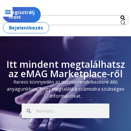
Regisztrálj
most
Bejelentkezés
Itt mindent megtalálhatsz
az eMAG Marketplace-ről
Keress könnyedén az összes rendelkezésre álló
anyagunkban, hogy megtaláld a számodra szükséges
információkat.