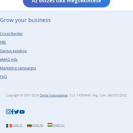
Az összes cikk megtekintése
Grow your business​
Cross Border
FBE
Genius easybox
eMAG Ads
Marketing campaigns
FAQ
Copyright © 2001-2024
Dante International
, CUI: 14399840, Reg. Com. J40/372/2002​
emag.ro
emag.bg
emag.hu