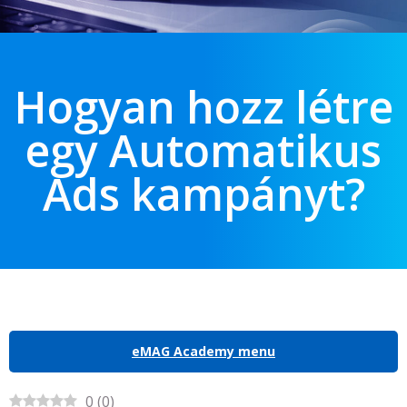
Hogyan hozz létre
egy Automatikus
Ads kampányt?
eMAG Academy menu
0
(
0
)