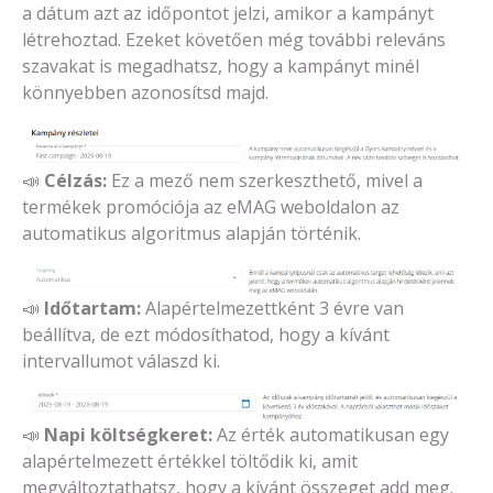
a dátum azt az időpontot jelzi, amikor a kampányt
létrehoztad. Ezeket követően még további releváns
szavakat is megadhatsz, hogy a kampányt minél
könnyebben azonosítsd majd.
📣
Célzás:
Ez a mező nem szerkeszthető, mivel a
termékek promóciója az eMAG weboldalon az
automatikus algoritmus alapján történik.
📣
Időtartam:
Alapértelmezettként 3 évre van
beállítva, de ezt módosíthatod, hogy a kívánt
intervallumot válaszd ki.
📣
Napi költségkeret:
Az érték automatikusan egy
alapértelmezett értékkel töltődik ki, amit
megváltoztathatsz, hogy a kívánt összeget add meg.