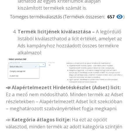
láthatod az egyes kritériumok alapján
kiszámított termékek számát is.
Termék licitjének kiválasztása –
A legördülő
listából kiválaszthatod a licit értékét, amelyet az
Ads kampányhoz hozzáadott összes termékre
alkalmazol:
📣
Alapértelmezett Hirdetéskészlet (Adset) licit:
Ez a mező nem módosítható. Minden termék az Adset
részletekben – Alapértelmezett Adset licit szekcióban
– meghatározott szabványértéket fogja megkapni.
📣
Kategória átlagos licitje:
Ha ezt az opciót
választod, minden termék az adott kategória szintjén