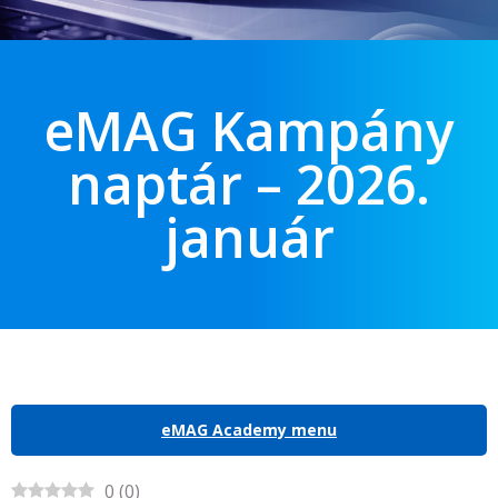
eMAG Kampány
naptár – 2026.
január
eMAG Academy menu
0
(
0
)