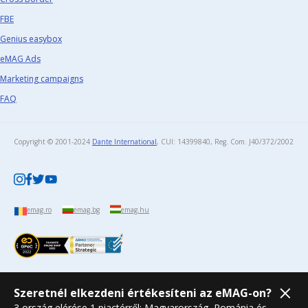
FBE
Genius easybox
eMAG Ads
Marketing campaigns
FAQ
Copyright © 2001-2024
Dante International
, CUI: 14399840, Reg. Com. J40/372/2002​
emag.ro
emag.bg
emag.hu
Szeretnél elkezdeni értékesíteni az eMAG-on?
3 ország elérése 1 piactérről: Magyarország, Románia és