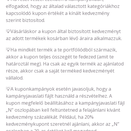
elfogadod, hogy az általad választott kategóriákhoz
kapcsolódó kupon értékét a kínált kedvezmény
szerint biztosítod.
💡Vásárláskor a kupon által biztosított kedvezményt
az adott termékek kosárban lévő áraira alkalmazzuk.
💡Ha mindkét termék a te portfóliódból származik,
akkor a kupon teljes összegét te fedezed (amit te
határoztál meg). Ha csak az egyik termék az ajánlatod
része, akkor csak a saját terméked kedvezményét
vállalod.
💡A kuponkampányok esetén javasoljuk, hogy a
kampányjavaslati fájlt használd a részvételhez. A
kupon megfelelő beállításához a kampányjavaslati fájl
„N” oszlopában kell feltüntetned a felajánlani kívánt
kedvezmény százalékát. Például, ha 20%
kedvezménykupont szeretnél ajánlani, akkor az „N”