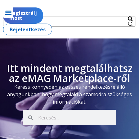
Regisztrálj
most
Bejelentkezés
Itt mindent megtalálhatsz
az eMAG Marketplace-ről
Keress könnyedén az összes rendelkezésre álló
anyagunkban, hogy megtaláld a számodra szükséges
információkat.