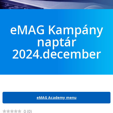
eMAG Kampány
naptár
2024.december
eMAG Academy menu
0
(
0
)