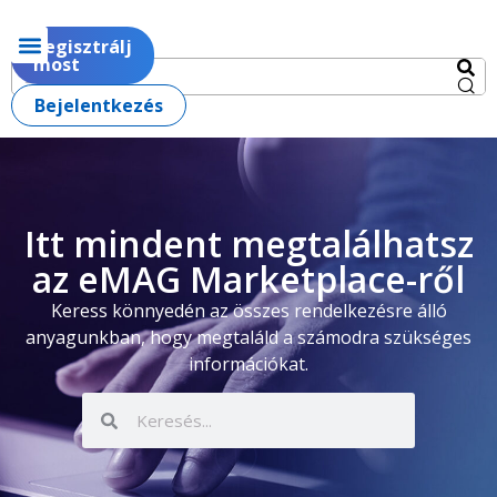
Regisztrálj
most
Bejelentkezés
Itt mindent megtalálhatsz
az eMAG Marketplace-ről
Keress könnyedén az összes rendelkezésre álló
anyagunkban, hogy megtaláld a számodra szükséges
információkat.