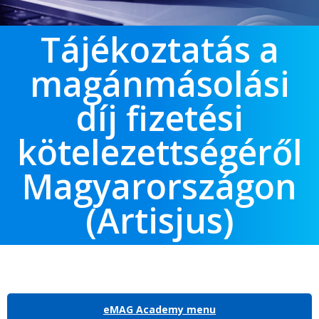
Tájékoztatás a
magánmásolási
díj fizetési
kötelezettségéről
Magyarországon
(Artisjus)
eMAG Academy menu