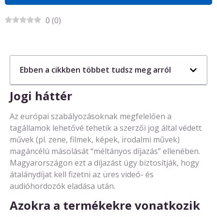
0
(
0
)
Ebben a cikkben többet tudsz meg arról
Jogi háttér
Az európai szabályozásoknak megfelelően a
tagállamok lehetővé tehetik a szerzői jog által védett
művek (pl. zene, filmek, képek, irodalmi művek)
magáncélú másolását “méltányos díjazás” ellenében.
Magyarországon ezt a díjazást úgy biztosítják, hogy
átalánydíjat kell fizetni az üres videó- és
audióhordozók eladása után.
Azokra a termékekre vonatkozik