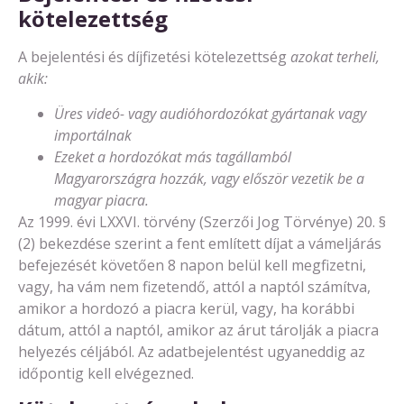
kötelezettség
A bejelentési és díjfizetési kötelezettség
azokat terheli,
akik:
Üres videó- vagy audióhordozókat gyártanak vagy
importálnak
Ezeket a hordozókat más tagállamból
Magyarországra hozzák, vagy először vezetik be a
magyar piacra.
Az 1999. évi LXXVI. törvény (Szerzői Jog Törvénye) 20. §
(2) bekezdése szerint a fent említett díjat a vámeljárás
befejezését követően 8 napon belül kell megfizetni,
vagy, ha vám nem fizetendő, attól a naptól számítva,
amikor a hordozó a piacra kerül, vagy, ha korábbi
dátum, attól a naptól, amikor az árut tárolják a piacra
helyezés céljából. Az adatbejelentést ugyaneddig az
időpontig kell elvégezned.