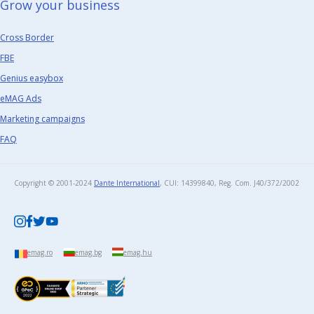
Grow your business​
Cross Border
FBE
Genius easybox
eMAG Ads
Marketing campaigns
FAQ
Copyright © 2001-2024
Dante International
, CUI: 14399840, Reg. Com. J40/372/2002​
emag.ro
emag.bg
emag.hu