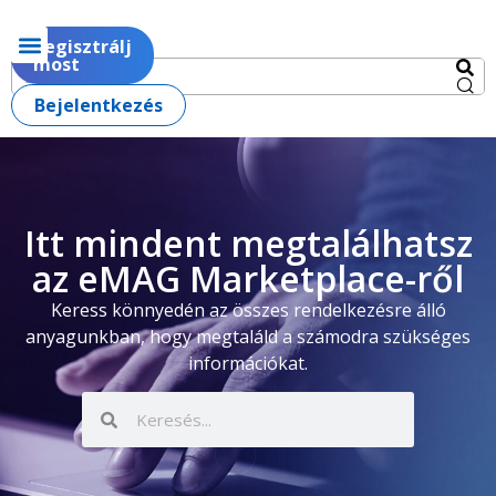
Regisztrálj
most
Bejelentkezés
Itt mindent megtalálhatsz
az eMAG Marketplace-ről
Keress könnyedén az összes rendelkezésre álló
anyagunkban, hogy megtaláld a számodra szükséges
információkat.