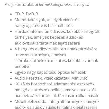
A díjazás az alábbi
termékkategóriákra érvényes:
CD-R, DVD-R
Memóriakártyák, amelyek videó- és
hangrögzítésre is használhatók
Hordozható multimédiás eszközökbe integrált
tárhelyek, amelyek képesek audio- és
audiovizuális tartalmak lejátszására
A hang- és audiovizuális tartalmak tárolására
tervezett tárhelyek, amelyek
szórakoztatóelektronikai eszközökbe vannak
beépítve
Egyéb nagy kapacitású optikai lemezek
Audio kazetták, videókazetták, MiniDisc
Külső és hordozható adatmentési eszközök
mozgó alkatrészek nélkül, amelyek audio- és
audiovizuális tartalmak tárolására alkalmasak
Mobiltelefonokba integrált tárhelyek, amelyek
audio- és audiovizuális tartalmak lejátszására