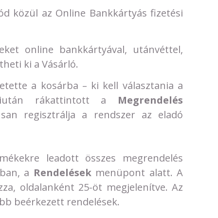
ód közül az Online Bankkártyás fizetési
ket online bankkártyával, utánvéttel,
heti ki a Vásárló.
tette a kosárba – ki kell választania a
iután rákattintott a
Megrendelés
an regisztrálja a rendszer az eladó
rmékekre leadott összes megrendelés
ában, a
Rendelések
menüpont alatt. A
zza, oldalanként 25-öt megjelenítve. Az
óbb beérkezett rendelések.