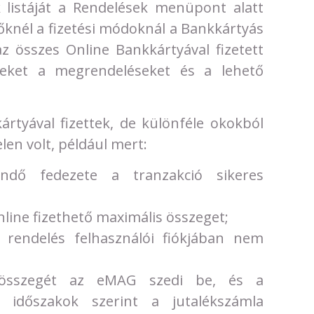
k listáját a Rendelések menüpont alatt
rőknél a fizetési módoknál a Bankkártyás
 az összes Online Bankkártyával fizetett
zeket a megrendeléseket és a lehető
rtyával fizettek, de különféle okokból
elen volt, például mert:
endő fedezete a tranzakció sikeres
nline fizethető maximális összeget;
 rendelés felhasználói fiókjában nem
 összegét az eMAG szedi be, és a
 időszakok szerint a jutalékszámla