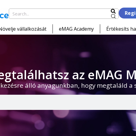
Regi
Növelje vállalkozását
eMAG Academy
Értékesíts ha
egtalálhatsz az eMAG M
kezésre álló anyagunkban, hogy megtaláld a