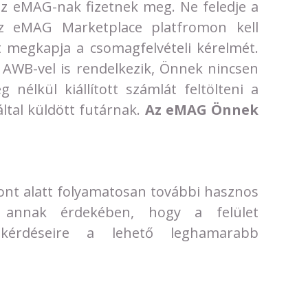
 az eMAG-nak fizetnek meg. Ne feledje a
z eMAG Marketplace platfromon kell
t megkapja a csomagfelvételi kérelmét.
AWB-vel is rendelkezik, Önnek nincsen
 nélkül kiállított számlát feltölteni a
ltal küldött futárnak.
Az eMAG Önnek
t alatt folyamatosan további hasznos
 annak érdekében, hogy a felület
 kérdéseire a lehető leghamarabb