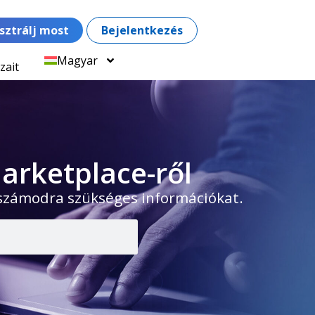
sztrálj most
Bejelentkezés
Magyar
zait
arketplace-ről
 számodra szükséges információkat.