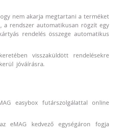
hogy nem akarja megtartani a terméket
an, a rendszer automatikusan rögzít egy
kkártyás rendelés összege automatikus
keretében visszaküldött rendelésekre
erül jóváírásra.
MAG easybox futárszolgálattal online
 az eMAG kedvező egységáron fogja