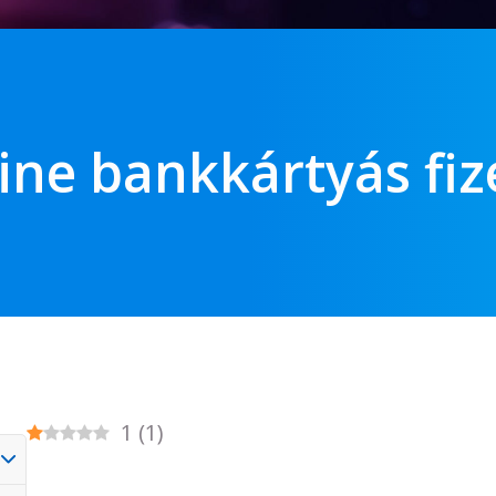
ine bankkártyás fiz
1
(
1
)