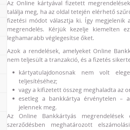
Az Online kártyával fizetett megrendelése
találja meg, ha az oldal tetején elérhető szű
fizetési módot választja ki. Így megjelenik
megrendelés. Kérjük kezelje kiemelten e
leghamarabb véglegesítse őket.
Azok a rendelések, amelyeket Online Bankká
nem teljesült a tranzakció, és a fizetés sikert
kártyatulajdonosnak nem volt eleg
teljesítéséhez;
vagy a kifizetett összeg meghaladta az o
esetleg a bankkártya érvénytelen – a
jelennek meg.
Az Online Bankkártyás megrendelések
szerződésben meghatározott elszámolási