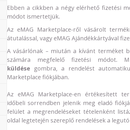
Ebben a cikkben a négy elérhető fizetési m
módot ismertetjük.
Az eMAG Marketplace-ről vásárolt terméke
átutalással, vagy eMAG Ajándékkártyával fizet
A vásárlónak – miután a kívánt terméket be
számára megfelelő fizetési módot. M
küldése
gombra, a rendelést automatikus
Marketplace fiókjában.
Az eMAG Marketplace-en értékesített te
időbeli sorrendben jelenik meg eladó fiókj
felület a megrendeléseket tételenként listá
oldal legtetején szereplő rendelések a legut