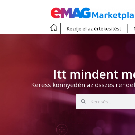
Kezdje el az értékesítést
Itt mindent m
Keress könnyedén az összes rendel