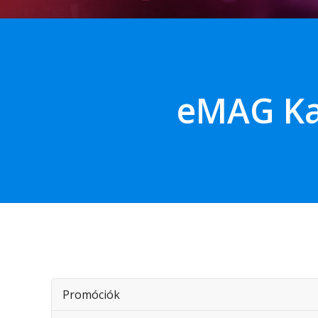
eMAG Ka
Promóciók