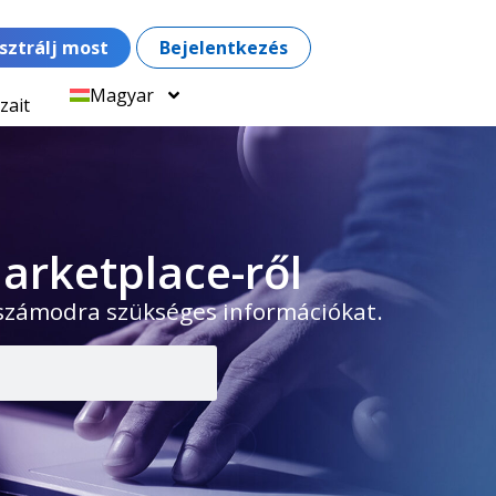
sztrálj most
Bejelentkezés
Magyar
zait
arketplace-ről
 számodra szükséges információkat.