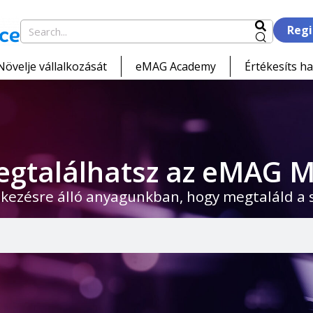
Regi
Növelje vállalkozását
eMAG Academy
Értékesíts ha
egtalálhatsz az eMAG M
kezésre álló anyagunkban, hogy megtaláld a