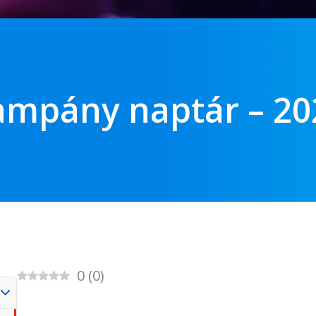
mpány naptár – 2025
0
(
0
)