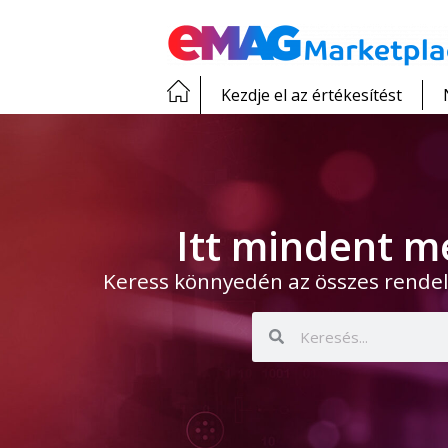
Kezdje el az értékesítést
Itt mindent m
Keress könnyedén az összes rendel