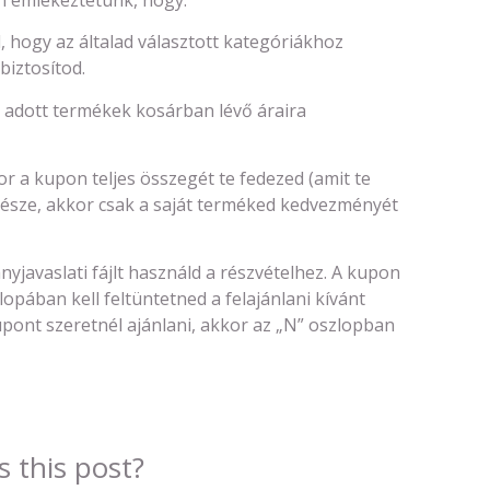
 hogy az általad választott kategóriákhoz
biztosítod.
z adott termékek kosárban lévő áraira
r a kupon teljes összegét te fedezed (amit te
 része, akkor csak a saját terméked kedvezményét
avaslati fájlt használd a részvételhez. A kupon
lopában kell feltüntetned a felajánlani kívánt
ont szeretnél ajánlani, akkor az „N” oszlopban
 this post?