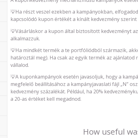
💡Ha részt veszel ezekben a kampányokban, elfogadod,
kapcsolódó kupon értékét a kínált kedvezmény szerint 
💡Vásárláskor a kupon által biztosított kedvezményt a
alkalmazzuk.
💡Ha mindkét termék a te portfóliódból származik, akko
határoztál meg). Ha csak az egyik termék az ajánlatod
vállalod.
💡A kuponkampányok esetén javasoljuk, hogy a kampányj
megfelelő beállításához a kampányjavaslati fájl „N” osz
kedvezmény százalékát. Például, ha 20% kedvezménykup
a 20-as értéket kell megadnod.
How useful was