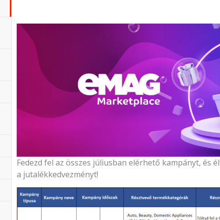
Fedezd fel az összes júliusban elérhető kampányt, és él
a jutalékkedvezményt!