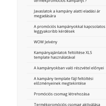
termékpromóciós kampányt ?
Javaslatok a kampány alatti eladási ár
megadására
A promóciós kampányokkal kapcsolatos
leggyakoribb kérdések
WOW Jelvény
Kampányajánlatok feltöltése XLS
template használatával
A kampányokban való részvétel előnyei
A kampány template fájl feltöltési
előzményeinek megtekintése
Promóciós csomag létrehozása
Termékpromóciós csomag aktiválása