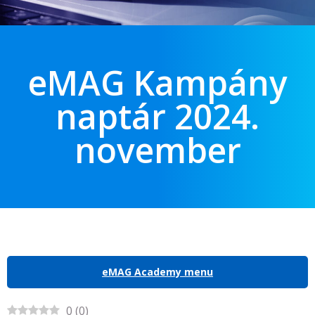
eMAG Kampány
naptár 2024.
november
eMAG Academy menu
0
(
0
)