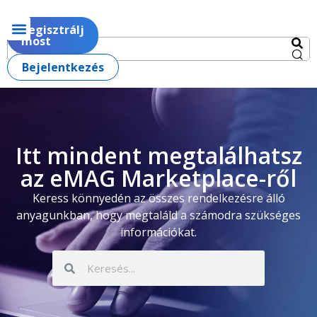
Regisztrálj
most
Bejelentkezés
Itt mindent megtalálhatsz
az eMAG Marketplace-ről
Keress könnyedén az összes rendelkezésre álló
anyagunkban, hogy megtaláld a számodra szükséges
információkat.