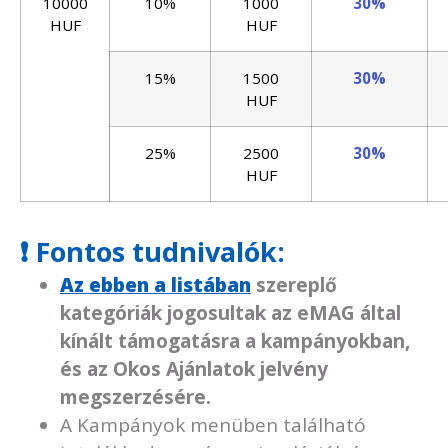
10000
10%
1000
30%
HUF
HUF
15%
1500
30%
HUF
25%
2500
30%
HUF
❗ Fontos tudnivalók:
Az ebben a listában
szereplő
kategóriák jogosultak az eMAG által
kínált támogatásra a kampányokban,
és az Okos Ajánlatok jelvény
megszerzésére.
A Kampányok menüben található