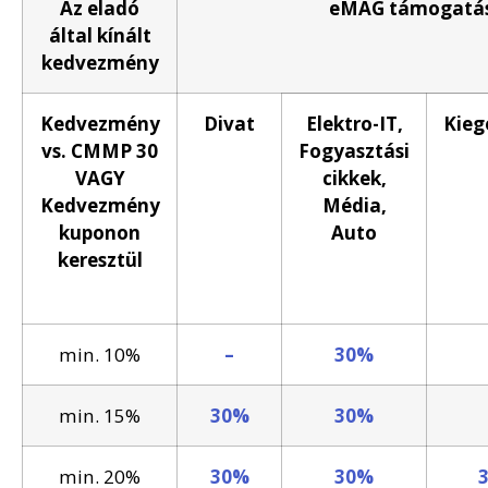
Az eladó
eMAG támogatás 
által kínált
kedvezmény
Kedvezmény
Divat
Elektro-IT,
Kieg
vs. CMMP 30
Fogyasztási
VAGY
cikkek,
Kedvezmény
Média,
kuponon
Auto
keresztül
min. 10%
–
30%
min. 15%
30%
30%
min. 20%
30%
30%