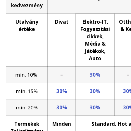
kedvezmény
Utalvány
Divat
Elektro-IT,
Ott
értéke
Fogyasztási
& Ke
cikkek,
Média &
Játékok,
Auto
min. 10%
–
30%
–
min. 15%
30%
30%
30
min. 20%
30%
30%
30
Termékek
Minden
Standard, Hot 