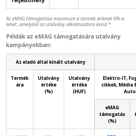
Teljesítmény
Az eMAG támogatása maximum a termék árának 6%-a
lehet, amelyből az utalvány alkalmazásra kerül.*
Példák az eMAG támogatására utalvány
kampányokban:
Az eladó által kínált utalvány
Termék
Utalvány
Utalvány
Elektro-IT, Fo
ára
értéke
értéke
cikkek, Média 
(%)
(HUF)
Auto
eMAG
támogatás
(%)