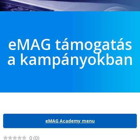
eMAG támogatás
a kampányokban
eMAG Academy menu
0
(
0
)