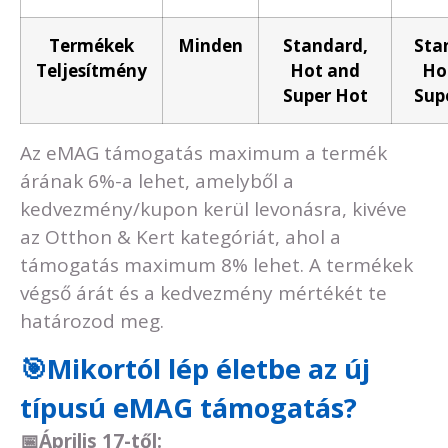
Termékek
Minden
Standard,
Sta
Teljesítmény
Hot and
Ho
Super Hot
Sup
Az eMAG támogatás maximum a termék
árának 6%-a lehet, amelyből a
kedvezmény/kupon kerül levonásra, kivéve
az Otthon & Kert kategóriát, ahol a
támogatás maximum 8% lehet. A termékek
végső árát és a kedvezmény mértékét te
határozod meg.
🎯Mikortól lép életbe az új
típusú eMAG támogatás?
📅
Április 17-től: