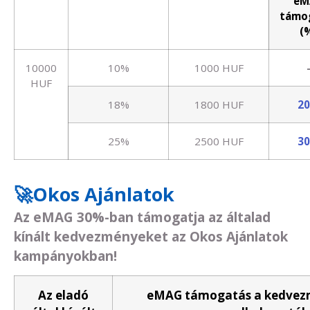
eM
támo
(
10000
10%
1000 HUF
HUF
18%
1800 HUF
2
25%
2500 HUF
3
🚀Okos Ajánlatok
Az eMAG 30%-ban támogatja az általad
kínált kedvezményeket az Okos Ajánlatok
kampányokban!
Az eladó
eMAG támogatás a kedvezm