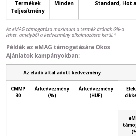
Termékek
Minden
Standard, Hot 
Teljesítmény
Az eMAG támogatása maximum a termék árának 6%-a
lehet, amelyből a kedvezmény alkalmazásra kerül.*
Példák az eMAG támogatására Okos
Ajánlatok kampányokban:
Az eladó által adott kedvezmény
CMMP
Árkedvezmény
Árkedvezmény
Elek
30
(%)
(HUF)
cikk
eM
támo
(