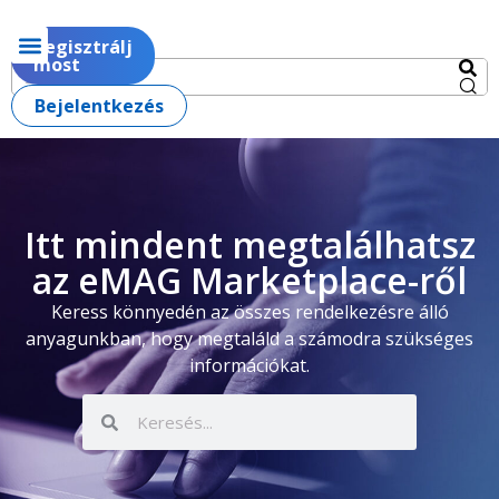
Regisztrálj
most
Bejelentkezés
Itt mindent megtalálhatsz
az eMAG Marketplace-ről
Keress könnyedén az összes rendelkezésre álló
anyagunkban, hogy megtaláld a számodra szükséges
információkat.