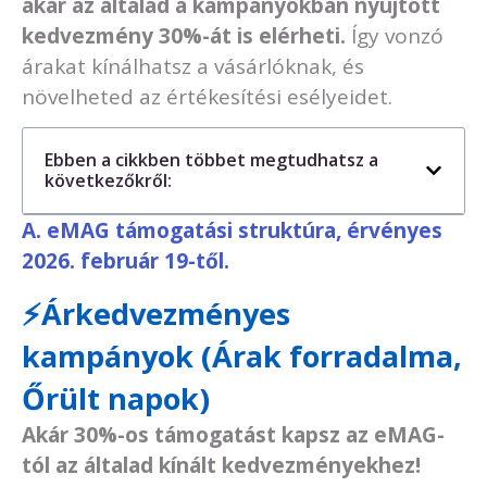
akár az általad a kampányokban nyújtott
kedvezmény 30%-át is elérheti.
Így vonzó
árakat kínálhatsz a vásárlóknak, és
növelheted az értékesítési esélyeidet.
Ebben a cikkben többet megtudhatsz a
következőkről:
A. eMAG támogatási struktúra, érvényes
2026. február 19-től.
⚡Árkedvezményes
kampányok (Árak forradalma,
Őrült napok)
Akár 30%-os támogatást kapsz az eMAG-
tól az általad kínált kedvezményekhez!