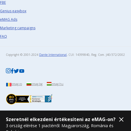
FBE
Genius easybox
eMAG Ads
Marketing campaigns
FAQ
Copyright © 2001-2024
Dante International
, CUI: 14399840, Reg. Com. J40/372/2002​
emag.ro
emag.bg
emag.hu
Szeretnél elkezdeni értékesíteni az eMAG-on?
3 ország elérése 1 piactérről: Magyarország, Románia és