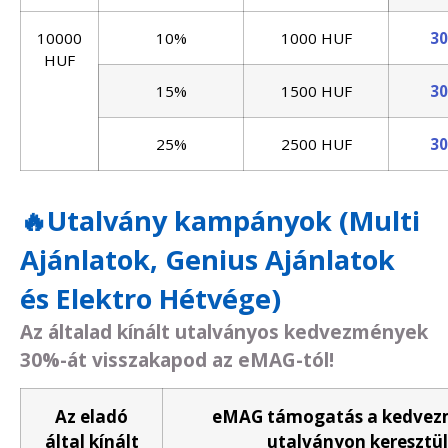
10000
10%
1000 HUF
3
HUF
15%
1500 HUF
3
25%
2500 HUF
3
🔥Utalvány kampányok (Multi
Ajánlatok, Genius Ajánlatok
és Elektro Hétvége)
Az általad kínált utalványos kedvezmények
30%-át visszakapod az eMAG-tól!
Az eladó
eMAG támogatás a kedvezm
által kínált
utalványon keresztül