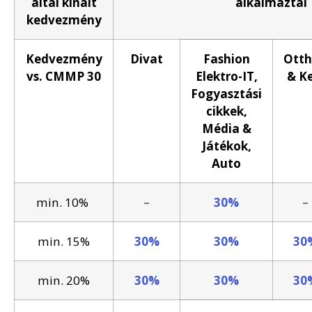
által kínált
alkalmaztál
kedvezmény
Kedvezmény
Divat
Fashion
Ott
vs. CMMP 30
Elektro-IT,
& Ke
Fogyasztási
cikkek,
Média &
Játékok,
Auto
min. 10%
–
30%
–
min. 15%
30%
30%
30
min. 20%
30%
30%
30