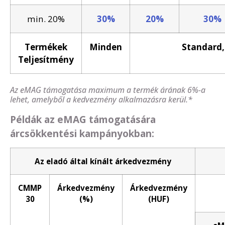
min. 20%
30%
20%
30%
Termékek
Minden
Standard,
Teljesítmény
Az eMAG támogatása maximum a termék árának 6%-a
lehet, amelyből a kedvezmény alkalmazásra kerül.*
Példák az eMAG támogatására
árcsökkentési kampányokban:
Az eladó által kínált árkedvezmény
CMMP
Árkedvezmény
Árkedvezmény
30
(%)
(HUF)