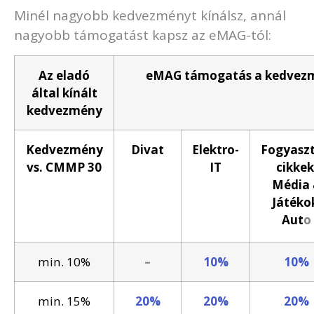
Minél nagyobb kedvezményt kínálsz, annál
nagyobb támogatást kapsz az eMAG-tól:
Az eladó
eMAG támogatás a kedvezmé
által kínált
kedvezmény
Kedvezmény
Divat
Elektro-
Fogyaszt
vs. CMMP 30
IT
cikkek
Média
Játéko
Aut
o
min. 10%
–
10%
10%
min. 15%
20%
20%
20%