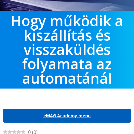
Hogy működik a
kiszállítás és
visszaküldés
folyamata az
automatánál
eMAG Academy menu
0
(
0
)