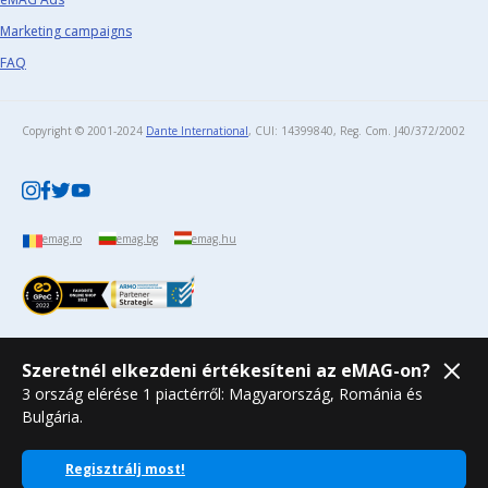
Marketing campaigns
FAQ
Copyright © 2001-2024
Dante International
, CUI: 14399840, Reg. Com. J40/372/2002​
emag.ro
emag.bg
emag.hu
Szeretnél elkezdeni értékesíteni az eMAG-on?
3 ország elérése 1 piactérről: Magyarország, Románia és
Bulgária.
Regisztrálj most!