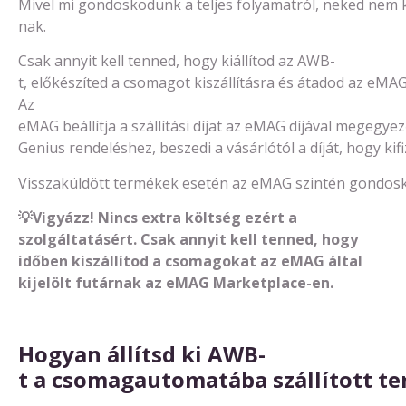
Mivel mi gondoskodunk a teljes folyamatról, neked nem ke
nak.
Csak annyit kell tenned, hogy kiállítod az AWB-
t, előkészíted a csomagot kiszállításra és átadod az eMAG 
Az
eMAG beállítja a szállítási díjat az eMAG díjával megeg
Genius rendeléshez, beszedi a vásárlótól a díját, hogy ki
Visszaküldött termékek esetén az eMAG szintén gondoskodi
💡Vigyázz! Nincs extra költség ezért a
szolgáltatásért. Csak annyit kell tenned, hogy
időben kiszállítod a csomagokat az eMAG által
kijelölt futárnak az eMAG Marketplace-en.
Hogyan
állíts
d
ki AWB-
t
a
csomag
automatába
szállított
te