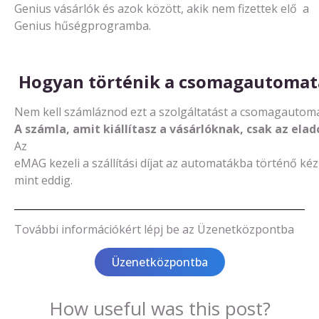
Genius
vásárlók
és
azok
k
öz
ö
tt
,
a
kik
ne
m
fize
ttek
elő
a
Gen
ius
hűsé
g
pro
gramba
.
Hogyan
történik
a
csomagautomat
N
em
kell
számláz
n
od
ezt
a
szolgáltatást
a
csomag
autom
A
számla
,
amit
kiállítasz
a
vásárlóknak
,
csak
az
elad
Az
eMAG
kezeli
a
szállítási
díjat
az
automat
ákba
történő
kéz
mint
eddig
.
További
információkért
lépj
be
az
Üzenetközpont
ba
Üzenetközpontba
How useful was this post?