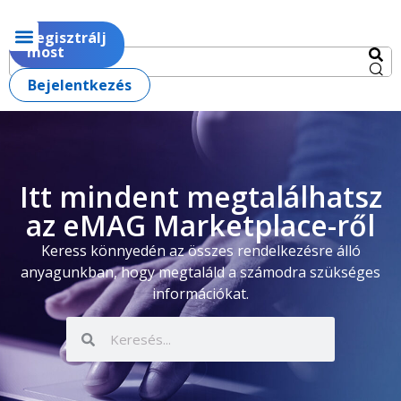
Regisztrálj
most
Bejelentkezés
Itt mindent megtalálhatsz
az eMAG Marketplace-ről
Keress könnyedén az összes rendelkezésre álló
anyagunkban, hogy megtaláld a számodra szükséges
információkat.