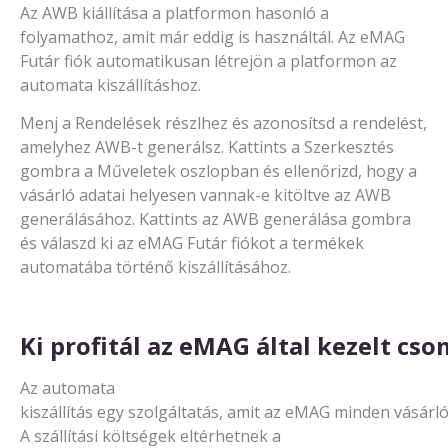
Az AWB kiállítása a platformon hasonló a
folyamathoz, amit már eddig is használtál. Az eMAG
Futár fiók automatikusan létrejön a platformon az
automata kiszállításhoz.
Menj a Rendelések részlhez és azonosítsd a rendelést,
amelyhez AWB-t generálsz. Kattints a Szerkesztés
gombra a Műveletek oszlopban és ellenőrizd, hogy a
vásárló adatai helyesen vannak-e kitöltve az AWB
generálásához. Kattints az AWB generálása gombra
és válaszd ki az eMAG Futár fiókot a termékek
automatába történő kiszállításához.
Ki
profitál
az
eMAG
által
kezelt
cso
Az automata
kiszállítás
egy
szolgáltatás
,
amit
az
eMAG
minden
vásárl
A
szállítás
i
költsége
k
eltérhet
n
ek
a