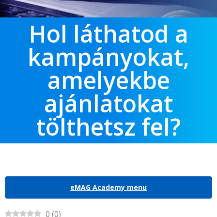
Hol láthatod a
kampányokat,
amelyekbe
ajánlatokat
tölthetsz fel?
eMAG Academy menu
0
(
0
)