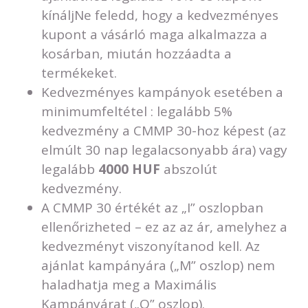
kínáljNe feledd, hogy a kedvezményes
kupont a vásárló maga alkalmazza a
kosárban, miután hozzáadta a
termékeket.
Kedvezményes kampányok esetében a
minimumfeltétel : legalább 5%
kedvezmény a CMMP 30-hoz képest (az
elmúlt 30 nap legalacsonyabb ára) vagy
legalább
4000 HUF
abszolút
kedvezmény.
A CMMP 30 értékét az „I” oszlopban
ellenőrizheted – ez az az ár, amelyhez a
kedvezményt viszonyítanod kell. Az
ajánlat kampányára („M” oszlop) nem
haladhatja meg a Maximális
Kampányárat („O” oszlop).