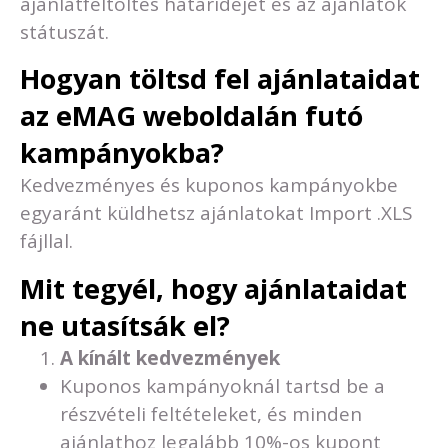
ajánlatfeltöltés határidejét és az ajánlatok
státuszát.
Hogyan töltsd fel ajánlataidat
az eMAG weboldalán futó
kampányokba?
Kedvezményes és kuponos kampányokbe
egyaránt küldhetsz ajánlatokat Import .XLS
fájllal.
Mit tegyél, hogy ajánlataidat
ne utasítsák el?
A kínált kedvezmények
Kuponos kampányoknál tartsd be a
részvételi feltételeket, és minden
ajánlathoz legalább 10%-os kupont