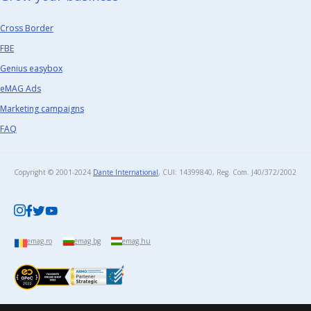
Cross Border
FBE
Genius easybox
eMAG Ads
Marketing campaigns
FAQ
Copyright © 2001-2024
Dante International
, CUI: 14399840, Reg. Com. J40/372/2002​
emag.ro
emag.bg
emag.hu