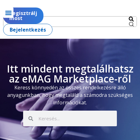
Regisztrálj
most
Bejelentkezés
Itt mindent megtalálhatsz
az eMAG Marketplace-ről
Keress könnyedén az összes rendelkezésre álló
anyagunkban, hogy megtaláld a számodra szükséges
információkat.