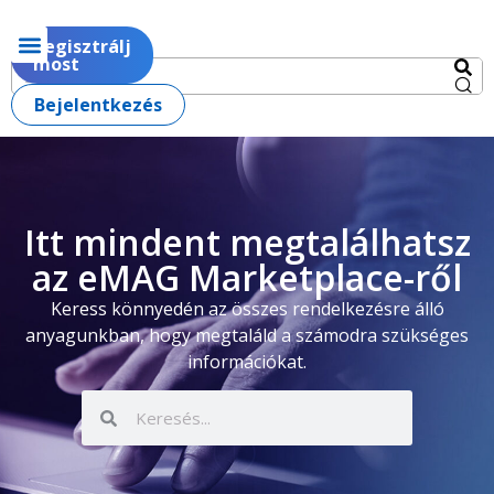
Regisztrálj
most
Bejelentkezés
Itt mindent megtalálhatsz
az eMAG Marketplace-ről
Keress könnyedén az összes rendelkezésre álló
anyagunkban, hogy megtaláld a számodra szükséges
információkat.