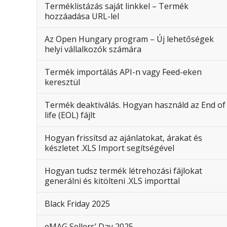
Terméklistázás saját linkkel – Termék
hozzáadása URL-lel
Az Open Hungary program – Új lehetőségek
helyi vállalkozók számára
Termék importálás API-n vagy Feed-eken
keresztül
Termék deaktiválás. Hogyan használd az End of
life (EOL) fájlt
Hogyan frissítsd az ajánlatokat, árakat és
készletet .XLS Import segítségével
Hogyan tudsz termék létrehozási fájlokat
generálni és kitölteni .XLS importtal
Black Friday 2025
eMAG Sellers’ Day 2025