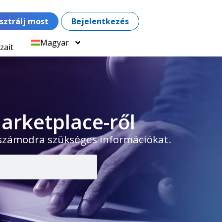
sztrálj most
Bejelentkezés
Magyar
zait
arketplace-ről
 számodra szükséges információkat.