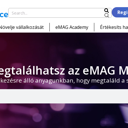
Regi
Növelje vállalkozását
eMAG Academy
Értékesíts ha
egtalálhatsz az eMAG M
kezésre álló anyagunkban, hogy megtaláld a