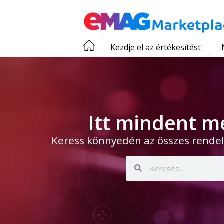
Kezdje el az értékesítést
Itt mindent m
Keress könnyedén az összes rendel