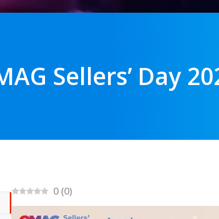
MAG Sellers’ Day 20
0
(
0
)