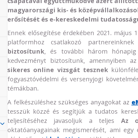
csapatával együttműködve azért állítottu
magyarországi kis- és középvállalkozások
erősítését és e-kereskedelmi tudatosságu
Ennek elősegítése érdekében 2021. május 
platformhoz csatlakozó partnereinkne
biztosítunk
, és további három hónapig 
kedvezményt biztosítunk, amennyiben a
sikeres online vizsgát
tesznek
különféle
fogyasztóvédelmi és versenyjogi követelmén
témákban.
A felkészüléshez szükséges anyagokat az
e
tesszük közzé és segítjük a tudatos keresk
teljesítéséhez javasoljuk a teljes
Az o
oktatóanyagainak megismerését, ami egy 