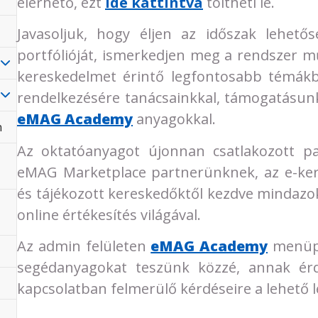
elérhető, ezt
ide kattintva
töltheti le.
Javasoljuk, hogy éljen az időszak lehető
portfólióját, ismerkedjen meg a rendszer mű
kereskedelmet érintő legfontosabb témákba
rendelkezésére tanácsainkkal, támogatásun
eMAG Academy
anyagokkal.
n
Az oktatóanyagot újonnan csatlakozott pa
eMAG Marketplace partnerünknek, az e-ke
és tájékozott kereskedőktől kezdve mindazo
online értékesítés világával.
Az admin felületen
eMAG Academy
menüpo
segédanyagokat teszünk közzé, annak érd
kapcsolatban felmerülő kérdéseire a lehető