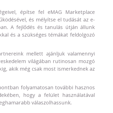
ségeivel, építse fel eMAG Marketplace
ködésével, és mélyítse el tudását az e-
n. A fejlődés és tanulás útján állunk
kkal és a szükséges témákat feldolgozó
rtnereink mellett ajánljuk valamennyi
reskedelem világában rutinosan mozgó
kig, akik még csak most ismerkednek az
ntban folyamatosan további hasznos
ekében, hogy a felület használatával
 leghamarabb válaszolhassunk.