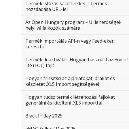
Terméklistázás saját linkkel – Termék
hozzáadása URL-lel
Az Open Hungary program – Új lehetőségek
helyi vállalkozók számára
Termék importálás API-n vagy Feed-eken
keresztül
Termék deaktiválás. Hogyan használd az End of
life (EOL) fájlt
Hogyan frissítsd az ajánlatokat, árakat és
készletet .XLS Import segítségével
Hogyan tudsz termék létrehozási fájlokat
generálni és kitölteni .XLS importtal
Black Friday 2025
eMAG Sellers’ Day 2025