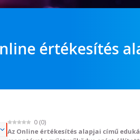
nline értékesítés al
0
(
0
)
Az Online értékesítés alapjai című eduká