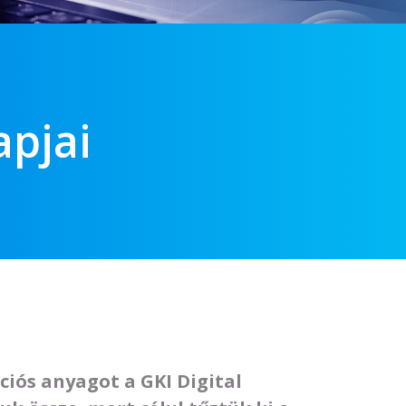
apjai
ciós anyagot a GKI Digital