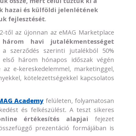
k össze, mert célul tűztük ki a
 hazai és külföldi jelenlétének
k fejlesztését
.
12-től az újonnan az eMAG Marketplace
k
három havi jutalékmentességet
a szerződés szerinti jutalékból 50%
z első három hónapos időszak végén
 az e-kereskedelemmel, marketinggel,
yekkel, kötelezettségekkel kapcsolatos
MAG Academy
felületen, folyamatosan
edést és felkészülést. A teszt sikeres
nline értékesítés alapjai
fejezet
összefüggő prezentáció formájában is