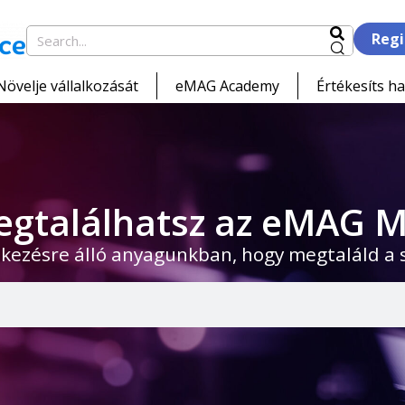
Regi
Növelje vállalkozását
eMAG Academy
Értékesíts ha
egtalálhatsz az eMAG M
kezésre álló anyagunkban, hogy megtaláld a