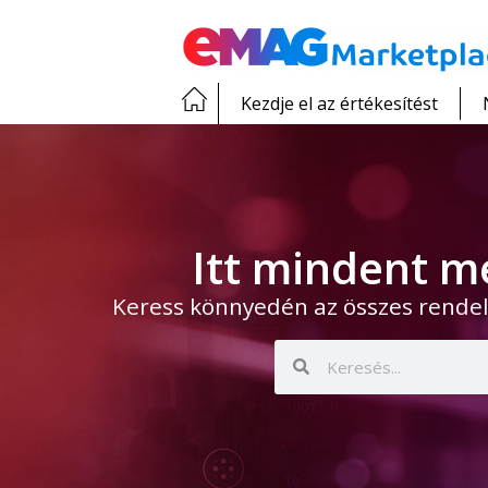
Kezdje el az értékesítést
Itt mindent m
Keress könnyedén az összes rendel