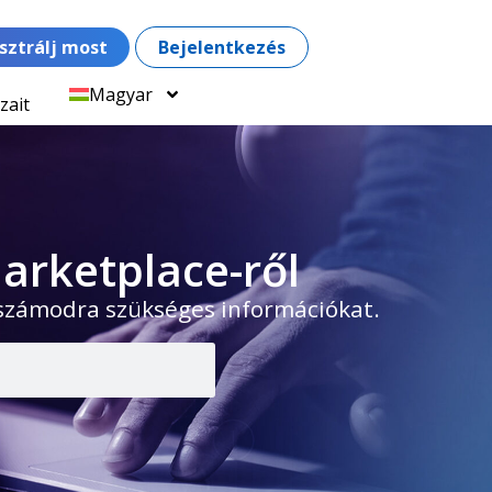
sztrálj most
Bejelentkezés
Magyar
zait
arketplace-ről
 számodra szükséges információkat.