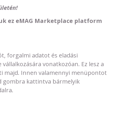
ületén!
juk ez eMAG Marketplace platform
ót, forgalmi adatot és eladási
 vállalkozására vonatkozóan. Ez lesz a
tölti majd. Innen valamennyi menüpontot
d gombra kattintva bármelyik
alra.