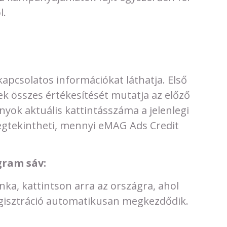
l.
pcsolatos információkat láthatja. Első
 összes értékesítését mutatja az előző
yok aktuális kattintásszáma a jelenlegi
gtekintheti, mennyi eMAG Ads Credit
gram sáv:
a, kattintson arra az országra, ahol
egisztráció automatikusan megkezdődik.