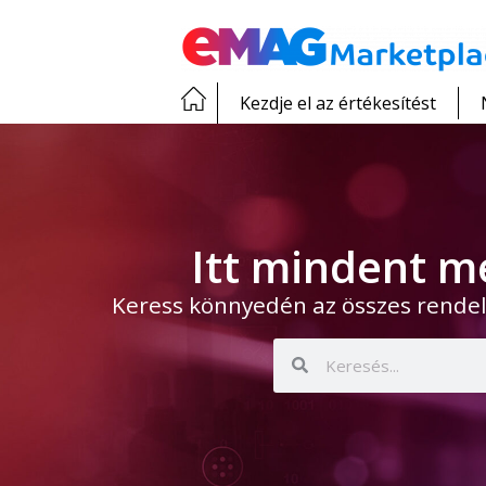
Kezdje el az értékesítést
Itt mindent m
Keress könnyedén az összes rendel