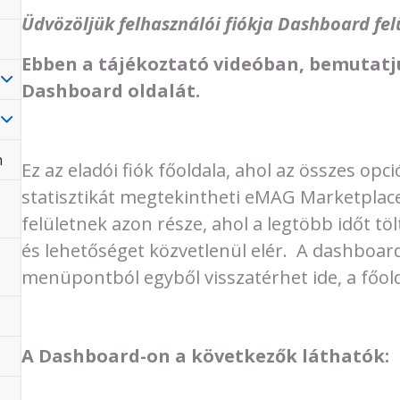
Üdvözöljük felhasználói fiókja Dashboard fel
Ebben a tájékoztató videóban, bemutat
Dashboard oldalát.
n
Ez az eladói fiók főoldala, ahol az összes opci
statisztikát megtekintheti eMAG Marketplace
felületnek azon része, ahol a legtöbb időt 
és lehetőséget közvetlenül elér. A dashboar
menüpontból egyből visszatérhet ide, a főold
A Dashboard-on a következők láthatók: