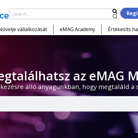
Regi
Növelje vállalkozását
eMAG Academy
Értékesíts ha
egtalálhatsz az eMAG M
kezésre álló anyagunkban, hogy megtaláld a