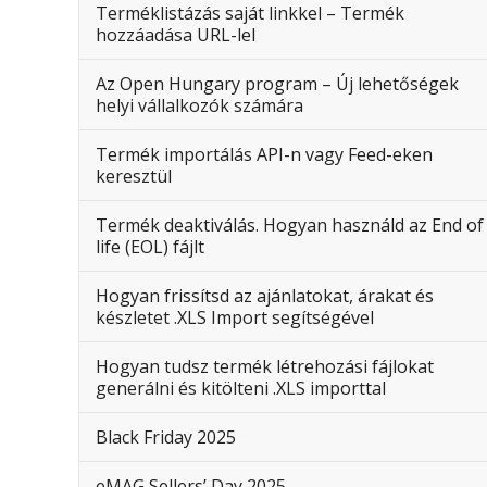
Terméklistázás saját linkkel – Termék
hozzáadása URL-lel
Az Open Hungary program – Új lehetőségek
helyi vállalkozók számára
Termék importálás API-n vagy Feed-eken
keresztül
Termék deaktiválás. Hogyan használd az End of
life (EOL) fájlt
Hogyan frissítsd az ajánlatokat, árakat és
készletet .XLS Import segítségével
Hogyan tudsz termék létrehozási fájlokat
generálni és kitölteni .XLS importtal
Black Friday 2025
eMAG Sellers’ Day 2025