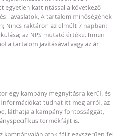
itt egyetlen kattintással a következő
tési javaslatok, A tartalom minőségének
n; Nincs raktáron az elmúlt 7 napban;
akulása; az NPS mutató értéke. Innen
 a tartalom javításával vagy az ár
ikor egy kampány megnyitásra kerül, és
Információkat tudhat itt meg arról, az
e, láthatja a kampány fontossággát,
ányspecifikus termékfájlt is.
z kampányajánlatok fájlt egyszerűen fel