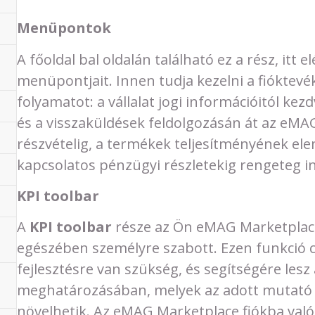
Menüpontok
A főoldal bal oldalán található ez a rész, itt e
menüpontjait. Innen tudja kezelni a fióktev
folyamatot: a vállalat jogi információitól ke
és a visszaküldések feldolgozásán át az eM
részvételig, a termékek teljesítményének el
kapcsolatos pénzügyi részletekig rengeteg i
KPI toolbar
A
KPI toolbar
része az Ön eMAG Marketplace 
egészében személyre szabott. Ezen funkció c
fejlesztésre van szükség, és segítségére les
meghatározásában, melyek az adott mutató ért
növelhetik. Az eMAG Marketplace fiókba való