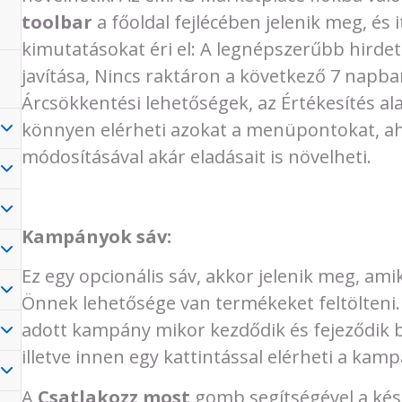
toolbar
a főoldal fejlécében jelenik meg, és 
kimutatásokat éri el: A legnépszerűbb hirde
javítása, Nincs raktáron a következő 7 napba
Árcsökkentési lehetőségek, az Értékesítés al
könnyen elérheti azokat a menüpontokat, ahol
módosításával akár eladásait is növelheti.
Kampányok sáv:
Ez egy opcionális sáv, akkor jelenik meg, am
Önnek lehetősége van termékeket feltölteni. 
adott kampány mikor kezdődik és fejeződik b
illetve innen egy kattintással elérheti a kamp
A
Csatlakozz most
gomb segítségével a kés