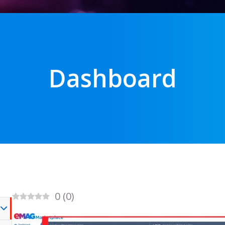
Dashboard
0
(
0
)