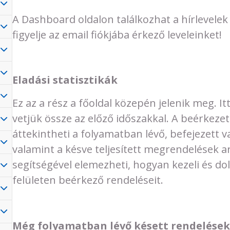
A Dashboard oldalon találkozhat a hírlevelek
figyelje az email fiókjába érkező leveleinket!
Eladási statisztikák
Ez az a rész a főoldal közepén jelenik meg. It
vetjük össze az előző időszakkal. A beérkez
áttekintheti a folyamatban lévő, befejezett 
valamint a késve teljesített megrendelések ar
segítségével elemezheti, hogyan kezeli és d
felületen beérkező rendeléseit.
Még folyamatban lévő késett rendelések,