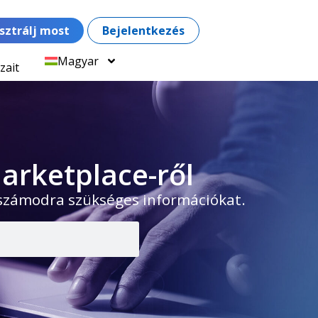
sztrálj most
Bejelentkezés
Magyar
zait
arketplace-ről
 számodra szükséges információkat.