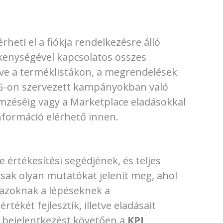
lérheti el a fiókja rendelkezésre álló
ékenységével kapcsolatos összes
zdve a terméklistákon, a megrendelések
AG-on szervezett kampányokban való
emzéséig vagy a Marketplace eladásokkal
nformáció elérhető innen.
értékesítési segédjének, és teljes
sak olyan mutatókat jelenít meg, ahol
z azoknak a lépéseknek a
ékét fejlesztik, illetve eladásait
 bejelentkezést követően a
KPI