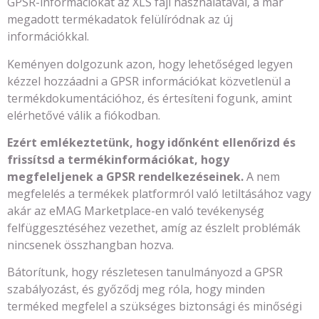
GPSR-információkat az XLS fájl használatával, a már
megadott termékadatok felülíródnak az új
információkkal.
Keményen dolgozunk azon, hogy lehetőséged legyen
kézzel hozzáadni a GPSR információkat közvetlenül a
termékdokumentációhoz, és értesíteni fogunk, amint
elérhetővé válik a fiókodban.
Ezért emlékeztetünk, hogy időnként ellenőrizd és
frissítsd a termékinformációkat, hogy
megfeleljenek a GPSR rendelkezéseinek.
A nem
megfelelés a termékek platformról való letiltásához vagy
akár az eMAG Marketplace-en való tevékenység
felfüggesztéséhez vezethet, amíg az észlelt problémák
nincsenek összhangban hozva.
Bátorítunk, hogy részletesen tanulmányozd a GPSR
szabályozást, és győződj meg róla, hogy minden
terméked megfelel a szükséges biztonsági és minőségi