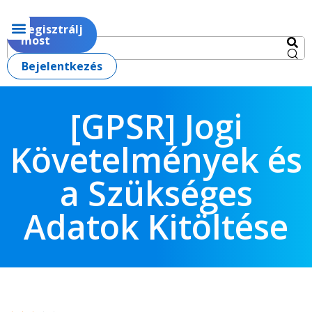
Regisztrálj
most
Bejelentkezés
[GPSR] Jogi
Követelmények és
a Szükséges
Adatok Kitöltése